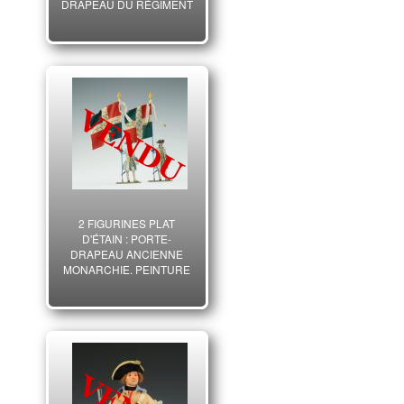
DRAPEAU DU RÉGIMENT
DES PORTS TOULON
1775, ANCIENNE
MONARCHIE, XX° SIÈCLE.
14139
2 FIGURINES PLAT
D'ÉTAIN : PORTE-
DRAPEAU ANCIENNE
MONARCHIE, PEINTURE
D'AMATEUR, XXème
SIÈCLE.