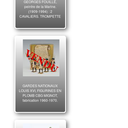
GEORGES FOUILLÉ,
peintre de la Marine.
(1909-1994) : 2
CAVALIERS, TROMPETTE
ET TIMBALIER DES
GARDES DU CORPS DE
LA MAISON MILITAIRE DU
ROI 1740, Ancienne
Monarchie, XX° siècle.
255/256-28020JC
GARDES NATIONAUX
LOUIS XVI, FIGURINES EN
PLOMB CBG MIGNOT,
fabrication 1960-1970,
XXème siècle. 29957