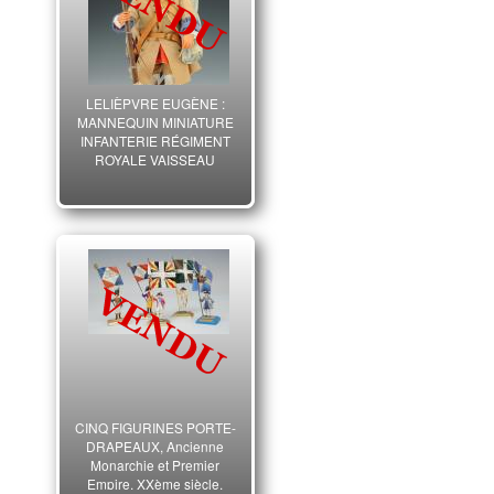
LELIÈPVRE EUGÈNE :
MANNEQUIN MINIATURE
INFANTERIE RÉGIMENT
ROYALE VAISSEAU
ANCIENNE MONARCHIE,
XXème SIÈCLE.
CINQ FIGURINES PORTE-
DRAPEAUX, Ancienne
Monarchie et Premier
Empire, XXème siècle.