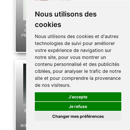
Nous utilisons des
cookies
GRENADIER DE LA
GARDE NATIONALE,
PIÉTON, FIGURINE PAR
Nous utilisons des cookies et d'autres
CLÉMENCE,
technologies de suivi pour améliorer
RÉVOLUTION.
votre expérience de navigation sur
notre site, pour vous montrer un
contenu personnalisé et des publicités
ciblées, pour analyser le trafic de notre
site et pour comprendre la provenance
de nos visiteurs.
J'accepte
Je refuse
BERNARD BELLUC,
FIGURINE EN
Changer mes préférences
PORCELAINE :
BONAPARTE À TOULON,