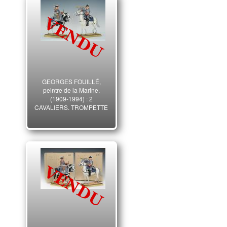
MONARCHIE, XX° SIÈCLE.
GEORGES FOUILLÉ,
peintre de la Marine.
(1909-1994) : 2
CAVALIERS, TROMPETTE
ET TIMBALIER DES
GARDES DU CORPS DE
LA MAISON MILITAIRE DU
ROI 1740, ANCIENNE
MONARCHIE, XX° SIÈCLE.