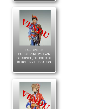
FIGURINE EN
PORCELAINE PAR VAN
GERDINGE, OFFICIER DE
BERCHENY HUSSARDS,
1720-1735, FIGURINE EN
PORCELAINE PAR VAN
GERDINGE, XX°.