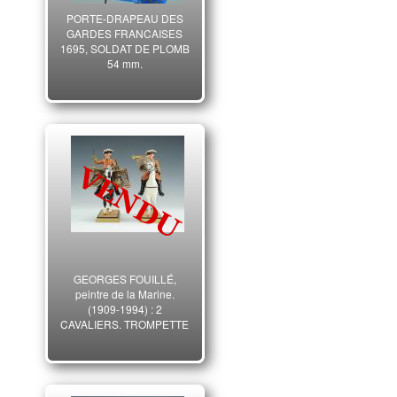
PORTE-DRAPEAU DES
GARDES FRANCAISES
1695, SOLDAT DE PLOMB
54 mm.
GEORGES FOUILLÉ,
peintre de la Marine.
(1909-1994) : 2
CAVALIERS, TROMPETTE
ET TIMBALIER DES
GENDARMES DE LA
MAISON MILITAIRE DU
ROI 1740, ANCIENNE