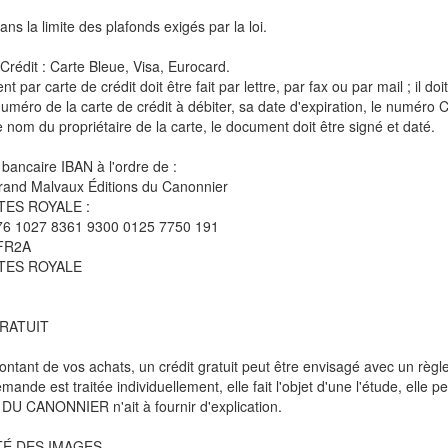
ns la limite des plafonds exigés par la loi.
Crédit : Carte Bleue, Visa, Eurocard.
t par carte de crédit doit être fait par lettre, par fax ou par mail ; il
 numéro de la carte de crédit à débiter, sa date d'expiration, le numéro C
le nom du propriétaire de la carte, le document doit être signé et daté.
 bancaire IBAN à l'ordre de :
rand Malvaux Éditions du Canonnier
ES ROYALE :
76 1027 8361 9300 0125 7750 191
FR2A
TES ROYALE
RATUIT
ontant de vos achats, un crédit gratuit peut être envisagé avec un règl
ande est traitée individuellement, elle fait l'objet d'une l'étude, elle
U CANONNIER n'ait à fournir d'explication.
É DES IMAGES