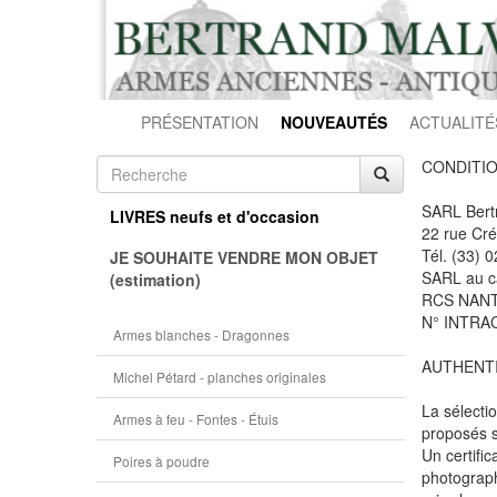
PRÉSENTATION
NOUVEAUTÉS
ACTUALITÉ
CONDITIO
SARL Ber
LIVRES neufs et d'occasion
22 rue Cr
Tél. (33) 
JE SOUHAITE VENDRE MON OBJET
SARL au c
(estimation)
RCS NANT
N° INTRA
Armes blanches - Dragonnes
AUTHENTI
Michel Pétard - planches originales
La sélecti
Armes à feu - Fontes - Étuis
proposés so
Un certific
Poires à poudre
photograph