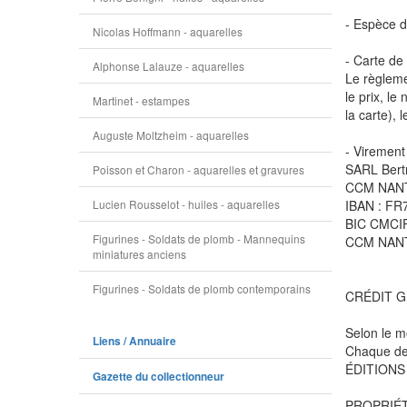
- Espèce da
Nicolas Hoffmann - aquarelles
- Carte de 
Alphonse Lalauze - aquarelles
Le règlemen
le prix, le
Martinet - estampes
la carte), 
Auguste Moltzheim - aquarelles
- Virement
SARL Bert
Poisson et Charon - aquarelles et gravures
CCM NANT
Lucien Rousselot - huiles - aquarelles
IBAN : FR
BIC CMCI
Figurines - Soldats de plomb - Mannequins
CCM NAN
miniatures anciens
Figurines - Soldats de plomb contemporains
CRÉDIT G
Selon le m
Liens / Annuaire
Chaque dem
ÉDITIONS D
Gazette du collectionneur
PROPRIÉT