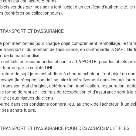
 certificat est facturé 5 euros.
bjets vendus par mes soins font l'objet d'un certificat d'authenticité, j
rs (confrères ou collectionneurs).
 TRANSPORT ET D'ASSURANCE
de port mentionnés pour chaque objet comprennent l'emballage, le transpo
 transport ni du montant de l'assurance, en contrepartie la SARL Bert
rt de la marchandise.
 sont faits en recommandés et confié à LA POSTE, pour les objets préci
orteur ou par la société DHL.
e retour de sept jours est attribué à chaque acheteur. Tout objet ne don
envoyé (la réexpédition doit se faire impérativement dans les huit jours d
dans son état d'origine, détérioration, modification, restauration, nett
te forme de reprise ; les frais de réexpédition et d'assurance sont à la
ité et aux risques du client)
tourné dans ces conditions donnera lieu, au choix de l'acheteur, à un 
r des achats futurs.
 TRANSPORT ET D'ASSURANCE POUR DES ACHATS MULTIPLES