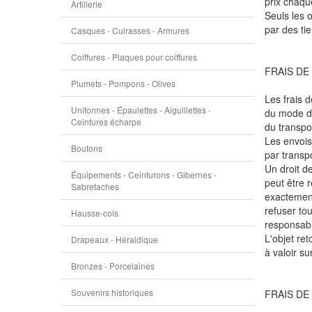
prix chaque
Artillerie
Seuls les o
par des tie
Casques - Cuirasses - Armures
Coiffures - Plaques pour coiffures
FRAIS DE
Plumets - Pompons - Olives
Les frais 
Uniformes - Épaulettes - Aiguillettes -
du mode de
Ceintures écharpe
du transpo
Les envois
Boutons
par transp
Un droit d
Équipements - Ceinturons - Gibernes -
peut être r
Sabretaches
exactement 
refuser tou
Hausse-cols
responsabil
L'objet re
Drapeaux - Héraldique
à valoir su
Bronzes - Porcelaines
Souvenirs historiques
FRAIS DE