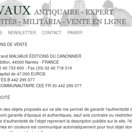
S
NEWSLETTER
CONTACT
PANIER
NS DE VENTE
trand MALVAUX ÉDITIONS DU CANONNIER
ébillon, 44000 Nantes - FRANCE
02 40 733 600 - Fax (33) 02 40 718 319
apital de 47.000 EUROS
ES B 442 295 077
COMMUNAUTAIRE CEE FR 30 442 295 077
CITÉ
on des objets proposés sur ce site me permet de garantir l'authenticité 
nt garantis d'époque et authentiques, sauf avis contraire ou restriction
at d'authenticité de l'objet reprenant la description publiée sur le site
ies en couleurs est communiqué automatiquement pour tout objet dont 