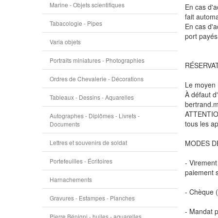
Marine - Objets scientifiques
En cas d'ac
fait autom
Tabacologie - Pipes
En cas d'a
port payés
Varia objets
Portraits miniatures - Photographies
RÉSERVA
Ordres de Chevalerie - Décorations
Le moyen le
À défaut d
Tableaux - Dessins - Aquarelles
bertrand.
ATTENTION 
Autographes - Diplômes - Livrets -
tous les ap
Documents
Lettres et souvenirs de soldat
MODES D
Portefeuilles - Écritoires
- Virement
paiement s
Harnachements
- Chèque (
Gravures - Estampes - Planches
- Mandat p
Pierre Bénigni - huiles - aquarelles