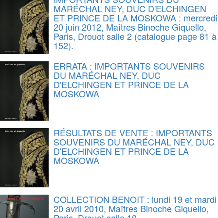
MARÉCHAL NEY, DUC D'ELCHINGEN
ET PRINCE DE LA MOSKOWA : mercredi
20 juin 2012, Maîtres Binoche Giquello,
Paris, Drouot salle 2 (catalogue page 81 à
152).
ERRATA : IMPORTANTS SOUVENIRS
DU MARÉCHAL NEY, DUC
D'ELCHINGEN ET PRINCE DE LA
MOSKOWA
RÉSULTATS DE VENTE : IMPORTANTS
SOUVENIRS DU MARÉCHAL NEY, DUC
D'ELCHINGEN ET PRINCE DE LA
MOSKOWA
COLLECTION BENOIT : lundi 19 et mardi
20 avril 2010, Maîtres Binoche Giquello,
Paris, Drouot salle 10.