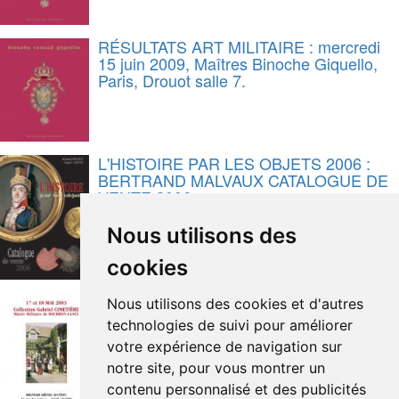
RÉSULTATS ART MILITAIRE : mercredi
15 juin 2009, Maîtres Binoche Giquello,
Paris, Drouot salle 7.
L'HISTOIRE PAR LES OBJETS 2006 :
BERTRAND MALVAUX CATALOGUE DE
VENTE 2006
Nous utilisons des
cookies
COLLECTION GABRIEL CIMETIERE,
Nous utilisons des cookies et d'autres
Musée Militaire de Bourbon-Lancy, 17 et
technologies de suivi pour améliorer
18 mai 2003, Maître François Branger,
votre expérience de navigation sur
ANGERS
notre site, pour vous montrer un
contenu personnalisé et des publicités