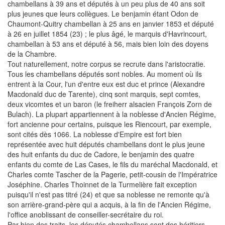
chambellans à 39 ans et députés à un peu plus de 40 ans soit
plus jeunes que leurs collègues. Le benjamin étant Odon de
Chaumont-Quitry chambellan à 25 ans en janvier 1853 et député
à 26 en juillet 1854 (23) ; le plus âgé, le marquis d'Havrincourt,
chambellan à 53 ans et député à 56, mais bien loin des doyens
de la Chambre.
Tout naturellement, notre corpus se recrute dans l'aristocratie.
Tous les chambellans députés sont nobles. Au moment où ils
entrent à la Cour, l'un d'entre eux est duc et prince (Alexandre
Macdonald duc de Tarente), cinq sont marquis, sept comtes,
deux vicomtes et un baron (le freiherr alsacien François Zorn de
Bulach). La plupart appartiennent à la noblesse d'Ancien Régime,
fort ancienne pour certains, puisque les Riencourt, par exemple,
sont cités dès 1066. La noblesse d'Empire est fort bien
représentée avec huit députés chambellans dont le plus jeune
des huit enfants du duc de Cadore, le benjamin des quatre
enfants du comte de Las Cases, le fils du maréchal Macdonald, et
Charles comte Tascher de la Pagerie, petit-cousin de l'Impératrice
Joséphine. Charles Thoinnet de la Turmelière fait exception
puisqu'il n'est pas titré (24) et que sa noblesse ne remonte qu'à
son arrière-grand-père qui a acquis, à la fin de l'Ancien Régime,
l'office anoblissant de conseiller-secrétaire du roi.
Par bien des traits, les députés chambellans sont des héritiers,