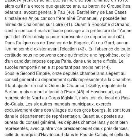
alors qu'il n'a encore que quatorze ans, au baron de Grouseilhes,
béarnais, avocat général à Pau (40). Barthélémy de Las Cases
s'installe en Anjou car son frère aîné Emmanuel, y possède les
mines de Chalonnes-sur-Loire (41). Quant à Rodolphe d'Ornano,
c'est à son court mais efficace passage à la préfecture de l'Yonne
qu'il doit d'être désigné pour représenter ce département (42).
Dans l'unique cas de Tascher de la Pagerie, élu du Gard, aucun
lien ne semble exister avant l'élection (43). En l'absence de toute
certitude nous ne pouvons donc qu'émettre une hypothèse, celle
d'un candidat imposé depuis Paris, dans une terre difficile. Le
succès remporté n'en e st pourtant pas moins net (44).
Sous le Second Empire, onze députés chambellans siègent au
conseil général du département qu'ils représentent à la Chambre.
Il faut ajouter en outre Odon de Chaumont-Quitry, député de la
Sarthe, mais surtout attaché à l'Eure (45) et Havrincourt, qui
représente le Nord au Corps législatif, mais, est élu local du Pas-
de-Calais. Les six autres mandats municipaux, exercés
exclusivement dans des villages ou des gros bourgs, le sont tous
dans le département de représentation. Quant aux postes au
bureau du conseil général, les députés chambellans y sont bien
représentés, avec quatre vice-présidences et deux présidences,
celle du marquis d'Havrincourt dans le Pas-de-Calais, et celle du