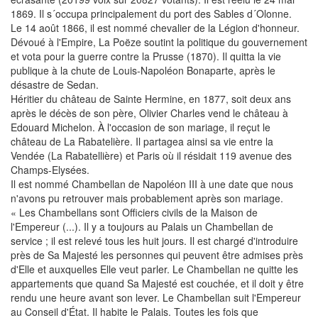
1869. Il s´occupa principalement du port des Sables d´Olonne.
Le 14 août 1866, il est nommé chevalier de la Légion d'honneur.
Dévoué à l'Empire, La Poëze soutint la politique du gouvernement
et vota pour la guerre contre la Prusse (1870). Il quitta la vie
publique à la chute de Louis-Napoléon Bonaparte, après le
désastre de Sedan.
Héritier du château de Sainte Hermine, en 1877, soit deux ans
après le décès de son père, Olivier Charles vend le château à
Edouard Michelon. À l'occasion de son mariage, il reçut le
château de La Rabatelière. Il partagea ainsi sa vie entre la
Vendée (La Rabatellière) et Paris où il résidait 119 avenue des
Champs-Elysées.
Il est nommé Chambellan de Napoléon III à une date que nous
n'avons pu retrouver mais probablement après son mariage.
« Les Chambellans sont Officiers civils de la Maison de
l'Empereur (...). Il y a toujours au Palais un Chambellan de
service ; il est relevé tous les huit jours. Il est chargé d'introduire
près de Sa Majesté les personnes qui peuvent être admises près
d'Elle et auxquelles Elle veut parler. Le Chambellan ne quitte les
appartements que quand Sa Majesté est couchée, et il doit y être
rendu une heure avant son lever. Le Chambellan suit l'Empereur
au Conseil d'État. Il habite le Palais. Toutes les fois que