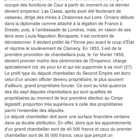
occupe des fonctions de Cour à partir du moment où ce dernier
devient empereur. Las Cases, après avoir été lieutenant de
vaisseau, dirige des mines à Chalonnes-sur-Loire. Ornano débute
dans la diplomatie comme attaché à la légation de France à
Dresde, puis, à l'ambassade de Londres, mais, en raison de ses
liens avec Louis-Napoléon Bonaparte, il est contraint de
démissionner. Il devient préfet de l'Yonne peu avant le coup d'État
et réprime le soulèvement de Clamecy. En 1853, il est de la
première promotion de chambellans puis, le 1er février 1859,
devient premier maître des cérémonies de l'Empereur, charge
spécialement cré ;ée pour lui et qui est supprimée à sa mort (27).
Le profil type du député chambellan du Second Empire est donc
celui d'un ancien officier devenu propriétaire, le plus souvent
d'ailleurs, grand propriétaire foncier. Ce sont au total quatorze
des dix-sept députés chambellans qui sont qualifiés de
propriétaires au moment de leur première élection au Corps
législatif, proportion très supérieure à celle des propriétaires
parmi l'ensemble des députés.
Le député chambellan doit avoir une surface financière certaine
dans sa double attribution. En effet, alors que les appointements
d'un grand chambellan sont de 40 000 francs et ceux du premier
chambellan sont de 30 000 francs, ceux que perçoit un