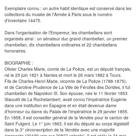
Exemplaire connu : un autre habit identique est conservé dans les
collections du musée de l'Armée à Paris sous le numéro
d'inventaire 14475.
Dans l'organisation de l'Empereur, les chambellans sont
organisés ainsi : un sénateur duc grand chambellan, un premier
chambellan, dix chambellans ordinaires et 22 chambellans
honoraires.
BIOGRAPHIE :
Olivier Charles Marie, comte de La Poëze, est un député français,
né le 25 juin 1821 à Nantes et mort le 26 mars 1882 à Tours.
Fils de Charles-Henri-Marie, vicomte de La Poëze (1788-1875),
et de Caroline-Prudence de La Ville de Férolles des Dorides, il fut
chambellan de Napoléon III. Son épouse, née le 11 février 1853
Staouëli de La Rochelambert, avait connu l'impératrice Eugénie
dans une institution en Espagne et en était devenue dame
d'honneur ou dame du Palais de l'impératrice le 29 janvier 1855.
En 1858, il est conseiller général de la Vendée pour le canton de
Saint Fulgent. Le 1° juin 1863, il est élu député au corps législatif
dans la 3° circonscription de la Vendée avec une majorité
écrasante (20199 voix sur 20827 votants). Il est réélu le 24 mai