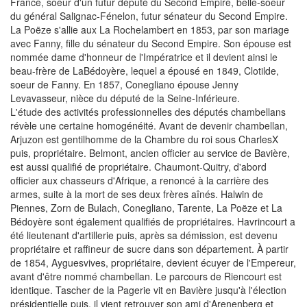
France, soeur d'un futur député du Second Empire, belle-soeur
du général Salignac-Fénelon, futur sénateur du Second Empire.
La Poëze s'allie aux La Rochelambert en 1853, par son mariage
avec Fanny, fille du sénateur du Second Empire. Son épouse est
nommée dame d'honneur de l'Impératrice et il devient ainsi le
beau-frère de LaBédoyère, lequel a épousé en 1849, Clotilde,
soeur de Fanny. En 1857, Conegliano épouse Jenny
Levavasseur, nièce du député de la Seine-Inférieure.
L'étude des activités professionnelles des députés chambellans
révèle une certaine homogénéité. Avant de devenir chambellan,
Arjuzon est gentilhomme de la Chambre du roi sous CharlesX
puis, propriétaire. Belmont, ancien officier au service de Bavière,
est aussi qualifié de propriétaire. Chaumont-Quitry, d'abord
officier aux chasseurs d'Afrique, a renoncé à la carrière des
armes, suite à la mort de ses deux frères aînés. Halwin de
Piennes, Zorn de Bulach, Conegliano, Tarente, La Poëze et La
Bédoyère sont également qualifiés de propriétaires. Havrincourt a
été lieutenant d'artillerie puis, après sa démission, est devenu
propriétaire et raffineur de sucre dans son département. À partir
de 1854, Ayguesvives, propriétaire, devient écuyer de l'Empereur,
avant d'être nommé chambellan. Le parcours de Riencourt est
identique. Tascher de la Pagerie vit en Bavière jusqu'à l'élection
présidentielle puis, il vient retrouver son ami d'Arenenberg et