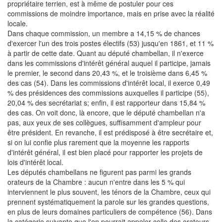
propriétaire terrien, est à même de postuler pour ces
commissions de moindre importance, mais en prise avec la réalité
locale.
Dans chaque commission, un membre a 14,15 % de chances
d'exercer l'un des trois postes électifs (53) jusqu'en 1861, et 11 %
à partir de cette date. Quant au député chambellan, il n'exerce
dans les commissions d'intérêt général auquel il participe, jamais
le premier, le second dans 20,43 %, et le troisième dans 6,45 %
des cas (54). Dans les commissions d'intérêt local, il exerce 0,49
% des présidences des commissions auxquelles il participe (55),
20,04 % des secrétariat s; enfin, il est rapporteur dans 15,84 %
des cas. On voit donc, là encore, que le député chambellan n'a
pas, aux yeux de ses collègues, suffisamment d'ampleur pour
être président. En revanche, il est prédisposé à être secrétaire et,
si on lui confie plus rarement que la moyenne les rapports
d'intérêt général, il est bien placé pour rapporter les projets de
lois d'intérêt local.
Les députés chambellans ne figurent pas parmi les grands
orateurs de la Chambre : aucun n'entre dans les 5 % qui
interviennent le plus souvent, les ténors de la Chambre, ceux qui
prennent systématiquement la parole sur les grandes questions,
en plus de leurs domaines particuliers de compétence (56). Dans
la catégorie suivante que l'on pourrait appeler celle des orateurs