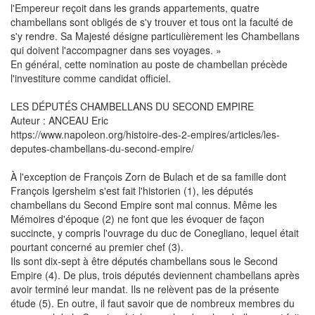
l'Empereur reçoit dans les grands appartements, quatre
chambellans sont obligés de s'y trouver et tous ont la faculté de
s'y rendre. Sa Majesté désigne particulièrement les Chambellans
qui doivent l'accompagner dans ses voyages. »
En général, cette nomination au poste de chambellan précède
l'investiture comme candidat officiel.
LES DÉPUTÉS CHAMBELLANS DU SECOND EMPIRE
Auteur : ANCEAU Eric
https://www.napoleon.org/histoire-des-2-empires/articles/les-
deputes-chambellans-du-second-empire/
À l'exception de François Zorn de Bulach et de sa famille dont
François Igersheim s'est fait l'historien (1), les députés
chambellans du Second Empire sont mal connus. Même les
Mémoires d'époque (2) ne font que les évoquer de façon
succincte, y compris l'ouvrage du duc de Conegliano, lequel était
pourtant concerné au premier chef (3).
Ils sont dix-sept à être députés chambellans sous le Second
Empire (4). De plus, trois députés deviennent chambellans après
avoir terminé leur mandat. Ils ne relèvent pas de la présente
étude (5). En outre, il faut savoir que de nombreux membres du