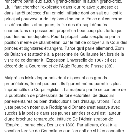
rencontre parmi eux aucun grand-officier, ni aucun grand-croix.
Là, il faut chercher l'explication dans leur relative jeunesse et
dans l'arrêt précoce d'un emploi militaire dont on sait qu'il est le
principal pourvoyeur de Légions d'honneur. En ce qui concerne
les décorations étrangères, treize des dix-sept députés
chambellans en possèdent, proportion beaucoup plus forte que
pour les autres députés. Pour la plupart, cela s'explique par la
position même de chambellan, par le fait de côtoyer à la Cour des
princes et dignitaires étrangers. Parce qu'il parle allemand, Zorn
de Bulach e st attaché à la personne de Guillaume Ier, lors de la
visite de ce dernier à l'Exposition Universelle de 1867 ; il est
décoré de la Couronne et de l'Aigle Rouge de Prusse (38).
Malgré les loisirs importants dont disposent ces grands
propriétaires, ils ont peu écrit. Ils figurent même parmi les plus
improductifs du Corps législatif. La majeure partie se contente de
la publication de professions de foi électorales, de discours
parlementaires ou bien d'allocutions lors d'inaugurations. Tout
juste peut-on noter que Rodolphe d'Ornano s'est essayé avec
succès à la poésie dans ses jeunes années et qu'il est l'auteur
d'une brochure remarquée, intitulée De l'Administration de
l'Empire… parue chez Dentu en 1860. Par ailleurs, c'est à la
vocation tardive de Conegliano que l'on doit de si bien connaître