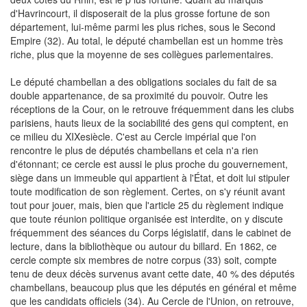
d'Havrincourt, il disposerait de la plus grosse fortune de son
département, lui-même parmi les plus riches, sous le Second
Empire (32). Au total, le député chambellan est un homme très
riche, plus que la moyenne de ses collègues parlementaires.
Le député chambellan a des obligations sociales du fait de sa
double appartenance, de sa proximité du pouvoir. Outre les
réceptions de la Cour, on le retrouve fréquemment dans les clubs
parisiens, hauts lieux de la sociabilité des gens qui comptent, en
ce milieu du XIXesiècle. C'est au Cercle impérial que l'on
rencontre le plus de députés chambellans et cela n'a rien
d'étonnant; ce cercle est aussi le plus proche du gouvernement,
siège dans un immeuble qui appartient à l'État, et doit lui stipuler
toute modification de son règlement. Certes, on s'y réunit avant
tout pour jouer, mais, bien que l'article 25 du règlement indique
que toute réunion politique organisée est interdite, on y discute
fréquemment des séances du Corps législatif, dans le cabinet de
lecture, dans la bibliothèque ou autour du billard. En 1862, ce
cercle compte six membres de notre corpus (33) soit, compte
tenu de deux décès survenus avant cette date, 40 % des députés
chambellans, beaucoup plus que les députés en général et même
que les candidats officiels (34). Au Cercle de l'Union, on retrouve,