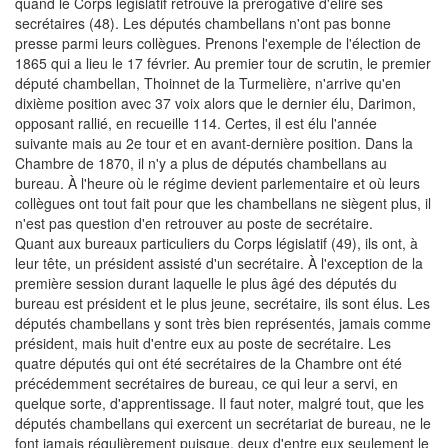
quand le Corps législatif retrouve la prérogative d'élire ses
secrétaires (48). Les députés chambellans n'ont pas bonne
presse parmi leurs collègues. Prenons l'exemple de l'élection de
1865 qui a lieu le 17 février. Au premier tour de scrutin, le premier
député chambellan, Thoinnet de la Turmelière, n'arrive qu'en
dixième position avec 37 voix alors que le dernier élu, Darimon,
opposant rallié, en recueille 114. Certes, il est élu l'année
suivante mais au 2e tour et en avant-dernière position. Dans la
Chambre de 1870, il n'y a plus de députés chambellans au
bureau. À l'heure où le régime devient parlementaire et où leurs
collègues ont tout fait pour que les chambellans ne siègent plus, il
n'est pas question d'en retrouver au poste de secrétaire.
Quant aux bureaux particuliers du Corps législatif (49), ils ont, à
leur tête, un président assisté d'un secrétaire. À l'exception de la
première session durant laquelle le plus âgé des députés du
bureau est président et le plus jeune, secrétaire, ils sont élus. Les
députés chambellans y sont très bien représentés, jamais comme
président, mais huit d'entre eux au poste de secrétaire. Les
quatre députés qui ont été secrétaires de la Chambre ont été
précédemment secrétaires de bureau, ce qui leur a servi, en
quelque sorte, d'apprentissage. Il faut noter, malgré tout, que les
députés chambellans qui exercent un secrétariat de bureau, ne le
font jamais régulièrement puisque, deux d'entre eux seulement le