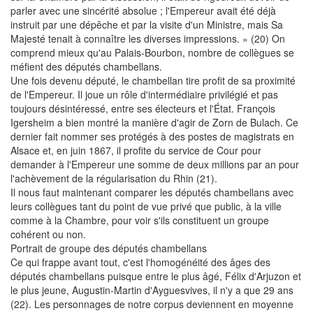
parler avec une sincérité absolue ; l'Empereur avait été déjà
instruit par une dépêche et par la visite d'un Ministre, mais Sa
Majesté tenait à connaître les diverses impressions. » (20) On
comprend mieux qu'au Palais-Bourbon, nombre de collègues se
méfient des députés chambellans.
Une fois devenu député, le chambellan tire profit de sa proximité
de l'Empereur. Il joue un rôle d'intermédiaire privilégié et pas
toujours désintéressé, entre ses électeurs et l'État. François
Igersheim a bien montré la manière d'agir de Zorn de Bulach. Ce
dernier fait nommer ses protégés à des postes de magistrats en
Alsace et, en juin 1867, il profite du service de Cour pour
demander à l'Empereur une somme de deux millions par an pour
l'achèvement de la régularisation du Rhin (21).
Il nous faut maintenant comparer les députés chambellans avec
leurs collègues tant du point de vue privé que public, à la ville
comme à la Chambre, pour voir s'ils constituent un groupe
cohérent ou non.
Portrait de groupe des députés chambellans
Ce qui frappe avant tout, c'est l'homogénéité des âges des
députés chambellans puisque entre le plus âgé, Félix d'Arjuzon et
le plus jeune, Augustin-Martin d'Ayguesvives, il n'y a que 29 ans
(22). Les personnages de notre corpus deviennent en moyenne