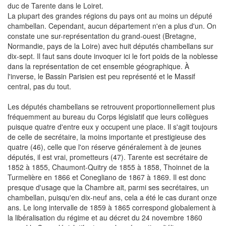
duc de Tarente dans le Loiret.
La plupart des grandes régions du pays ont au moins un député
chambellan. Cependant, aucun département n'en a plus d'un. On
constate une sur-représentation du grand-ouest (Bretagne,
Normandie, pays de la Loire) avec huit députés chambellans sur
dix-sept. Il faut sans doute invoquer ici le fort poids de la noblesse
dans la représentation de cet ensemble géographique. À
l'inverse, le Bassin Parisien est peu représenté et le Massif
central, pas du tout.
Les députés chambellans se retrouvent proportionnellement plus
fréquemment au bureau du Corps législatif que leurs collègues
puisque quatre d'entre eux y occupent une place. Il s'agit toujours
de celle de secrétaire, la moins importante et prestigieuse des
quatre (46), celle que l'on réserve généralement à de jeunes
députés, il est vrai, prometteurs (47). Tarente est secrétaire de
1852 à 1855, Chaumont-Quitry de 1855 à 1858, Thoinnet de la
Turmelière en 1866 et Conegliano de 1867 à 1869. Il est donc
presque d'usage que la Chambre ait, parmi ses secrétaires, un
chambellan, puisqu'en dix-neuf ans, cela a été le cas durant onze
ans. Le long intervalle de 1859 à 1865 correspond globalement à
la libéralisation du régime et au décret du 24 novembre 1860