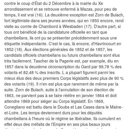
contre le coup d'État du 2 Décembre à la mairie du Xe
arrondissement et se retrouve enfermé à Mazas, pour peu de
temps, il est vrai (16). La deuxième exception est Zorn de Bulach,
fort légitimiste dans ses jeunes années, qui en 1850 encore, rend
visite au comte de Chambord à Wiesbaden (17). D'autre part, si
tous ont bénéficié de la candidature officielle en tant que
chambellans, ils ont pu se présenter précédemment sous une
étiquette indépendante. C'est le cas, là encore, d'Havrincourt en
1852 (18). Aux élections générales de 1852 et de 1857, les
candidats officiels chambellans ou futurs chambellans sont élus
très facilement. Tascher de la Pagerie est, par exemple, élu en
1857 dans la deuxième circonscription du Gard par 99,78 % des
votants et 82,48 % des inscrits. L a plupart figurent parmi les
mieux élus des deux premiers Corps législatifs avec plus de 90 %
des votants (19). Il n'en est plus que rarement de même par la
suite. Zorn de Bulach, suite à l'annulation de son élection de
1863, ne parvient pas à se faire réélire en janvier 1864 et doit
attendre 1869 pour siéger au Corps législatif. En 1869,
Conegliano est battu dans le Doubs et Las Cases dans le Maine-
et-Loire. Les temps deviennent durs pour les députés
chambellans à l'heure où le régime se libéralise. Ils cumulent en
effet deux des méfaits de l'Empire en ses plus beaux jours