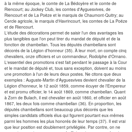
à la même époque, le comte de La Bédoyère et le comte de
Riencourt; au Jockey Club, les comtes d'Ayguesvives, de
Riencourt et de La Poëze et le marquis de Chaumont-Quitry; au
Cercle agricole, le marquis d'Havrincourt, les comtes de La Poëze
et de Riencourt.
L'étude des décorations permet de saisir l'un des avantages les
plus tangibles que l'on peut tirer du mandat de député et de la
fonction de chambellan. Tous les députés chambellans sont
décorés de la Légion d'honneur (35). À leur mort, on compte cinq
chevaliers, onze officiers et un commandeur, Rodolphe d'Ornano.
L'essentiel des promotions s'est fait pendant le passage à la Cour
et le mandat de député et, tous sans exception, doivent au moins
une promotion à l'un de leurs deux postes. Ne citons que deux
exemples : Auguste-Martin d'Ayguesvives devient chevalier de la
Légion d'honneur, le 12 août 1859, comme écuyer de l'Empereur
et est promu officier, le 14 août 1869, comme chambellan. Quant
à Zorn de Bulach, il est chevalier en août 1860, et officier en août
1867, les deux fois comme chambellan (36). En proportion, les
députés chambellans sont beaucoup plus décorés que les
simples candidats officiels élus qui figurent pourtant eux-mêmes
parmi les hommes les plus honorés de leur temps (37). Il est vrai
que leur position est doublement privilégiée. Par contre, on ne