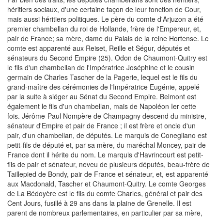
héritiers sociaux, d'une certaine façon de leur fonction de Cour,
mais aussi héritiers politiques. Le père du comte d'Arjuzon a été
premier chambellan du roi de Hollande, frère de l'Empereur, et,
pair de France; sa mère, dame du Palais de la reine Hortense. Le
comte est apparenté aux Reiset, Reille et Ségur, députés et
sénateurs du Second Empire (25). Odon de Chaumont-Quitry est
le fils d'un chambellan de l'Impératrice Joséphine et le cousin
germain de Charles Tascher de la Pagerie, lequel est le fils du
grand-maître des cérémonies de l'Impératrice Eugénie, appelé
par la suite à siéger au Sénat du Second Empire. Belmont est
également le fils d'un chambellan, mais de Napoléon Ier cette
fois. Jérôme-Paul Nompère de Champagny descend du ministre,
sénateur d'Empire et pair de France ; il est frère et oncle d'un
pair, d'un chambellan, de députés. Le marquis de Conegliano est
petit-fils de député et, par sa mère, du maréchal Moncey, pair de
France dont il hérite du nom. Le marquis d'Havrincourt est petit-
fils de pair et sénateur, neveu de plusieurs députés, beau-frère de
Taillepied de Bondy, pair de France et sénateur, et, est apparenté
aux Macdonald, Tascher et Chaumont-Quitry. Le comte Georges
de La Bédoyère est le fils du comte Charles, général et pair des
Cent Jours, fusillé à 29 ans dans la plaine de Grenelle. Il est
parent de nombreux parlementaires, en particulier par sa mère,