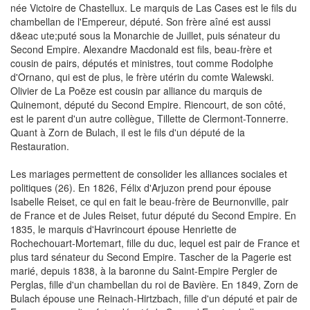
née Victoire de Chastellux. Le marquis de Las Cases est le fils du
chambellan de l'Empereur, député. Son frère aîné est aussi
d&eac ute;puté sous la Monarchie de Juillet, puis sénateur du
Second Empire. Alexandre Macdonald est fils, beau-frère et
cousin de pairs, députés et ministres, tout comme Rodolphe
d'Ornano, qui est de plus, le frère utérin du comte Walewski.
Olivier de La Poëze est cousin par alliance du marquis de
Quinemont, député du Second Empire. Riencourt, de son côté,
est le parent d'un autre collègue, Tillette de Clermont-Tonnerre.
Quant à Zorn de Bulach, il est le fils d'un député de la
Restauration.
Les mariages permettent de consolider les alliances sociales et
politiques (26). En 1826, Félix d'Arjuzon prend pour épouse
Isabelle Reiset, ce qui en fait le beau-frère de Beurnonville, pair
de France et de Jules Reiset, futur député du Second Empire. En
1835, le marquis d'Havrincourt épouse Henriette de
Rochechouart-Mortemart, fille du duc, lequel est pair de France et
plus tard sénateur du Second Empire. Tascher de la Pagerie est
marié, depuis 1838, à la baronne du Saint-Empire Pergler de
Perglas, fille d'un chambellan du roi de Bavière. En 1849, Zorn de
Bulach épouse une Reinach-Hirtzbach, fille d'un député et pair de