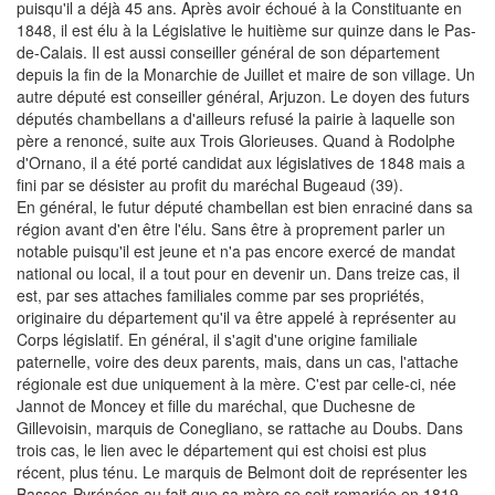
puisqu'il a déjà 45 ans. Après avoir échoué à la Constituante en
1848, il est élu à la Législative le huitième sur quinze dans le Pas-
de-Calais. Il est aussi conseiller général de son département
depuis la fin de la Monarchie de Juillet et maire de son village. Un
autre député est conseiller général, Arjuzon. Le doyen des futurs
députés chambellans a d'ailleurs refusé la pairie à laquelle son
père a renoncé, suite aux Trois Glorieuses. Quand à Rodolphe
d'Ornano, il a été porté candidat aux législatives de 1848 mais a
fini par se désister au profit du maréchal Bugeaud (39).
En général, le futur député chambellan est bien enraciné dans sa
région avant d'en être l'élu. Sans être à proprement parler un
notable puisqu'il est jeune et n'a pas encore exercé de mandat
national ou local, il a tout pour en devenir un. Dans treize cas, il
est, par ses attaches familiales comme par ses propriétés,
originaire du département qu'il va être appelé à représenter au
Corps législatif. En général, il s'agit d'une origine familiale
paternelle, voire des deux parents, mais, dans un cas, l'attache
régionale est due uniquement à la mère. C'est par celle-ci, née
Jannot de Moncey et fille du maréchal, que Duchesne de
Gillevoisin, marquis de Conegliano, se rattache au Doubs. Dans
trois cas, le lien avec le département qui est choisi est plus
récent, plus ténu. Le marquis de Belmont doit de représenter les
Basses-Pyrénées au fait que sa mère se soit remariée en 1819,