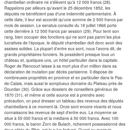
chambellan ordinaire ne s'élèvent qu'à 12 000 francs (28).
Rappelons par ailleurs qu'avant le 25 décembre 1852, les
députés ne bénéficient pas d'une indemnité parlementaire. À
cette date, il leur est accordé qu'une somme de 2 500 francs par
mois de session. Le senatus-consulte du 18 juillet 1866 porte
cette dernière à 12 500 francs par session (29). Pour tenir son
rang, bien occuper des fonctions qui ne sont pas parmi les plus
lucratives de l'époque, le député chambellan doit donc avoir des
assises solides. La plupart d'entre eux sont, nous l'avons dit, de
grands propriétaires fonciers. Ils possèdent presque tous un
château et, quelques-uns, un hôtel particulier dans la capitale.
Roger de Riencourt laisse à sa mort plus d'un million dans sa
déclaration de mutation par décès parisienne. Il dispose de
nombreuses propriétés en province et en particulier dans le Pas-
de-Calais, mais aussi le somptueux domaine du Plateau près de
Dourdan (30). Grâce aux dossiers de conseillers généraux de
1870 (31), et même si cette source est à prendre avec
précaution, on peut dresser un tableau des revenus des députés
chambellans à ce moment-là. Onze sont encore vivants et nous
connaissons les revenus de sept d'entre eux. La moyenne se
situe à 55 000 francs et la médiane à 50 000 francs. Avec 100
000 francs, le baron Zorn de Bulach, richement possessionné des
deux côtés du Rhin, est le p lus fortuné. Quant au marquis