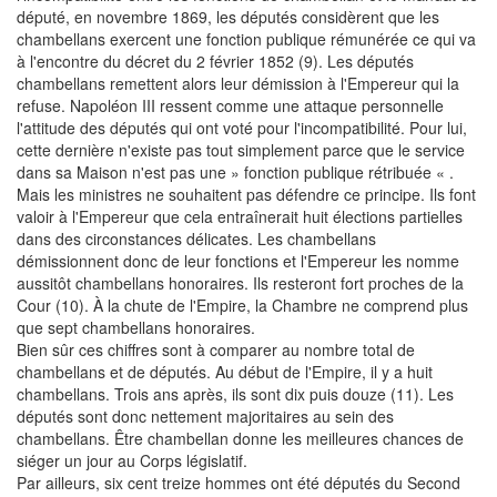
député, en novembre 1869, les députés considèrent que les
chambellans exercent une fonction publique rémunérée ce qui va
à l'encontre du décret du 2 février 1852 (9). Les députés
chambellans remettent alors leur démission à l'Empereur qui la
refuse. Napoléon III ressent comme une attaque personnelle
l'attitude des députés qui ont voté pour l'incompatibilité. Pour lui,
cette dernière n'existe pas tout simplement parce que le service
dans sa Maison n'est pas une » fonction publique rétribuée « .
Mais les ministres ne souhaitent pas défendre ce principe. Ils font
valoir à l'Empereur que cela entraînerait huit élections partielles
dans des circonstances délicates. Les chambellans
démissionnent donc de leur fonctions et l'Empereur les nomme
aussitôt chambellans honoraires. Ils resteront fort proches de la
Cour (10). À la chute de l'Empire, la Chambre ne comprend plus
que sept chambellans honoraires.
Bien sûr ces chiffres sont à comparer au nombre total de
chambellans et de députés. Au début de l'Empire, il y a huit
chambellans. Trois ans après, ils sont dix puis douze (11). Les
députés sont donc nettement majoritaires au sein des
chambellans. Être chambellan donne les meilleures chances de
siéger un jour au Corps législatif.
Par ailleurs, six cent treize hommes ont été députés du Second