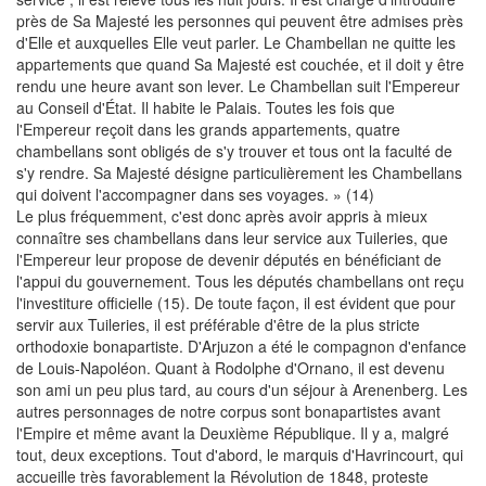
près de Sa Majesté les personnes qui peuvent être admises près
d'Elle et auxquelles Elle veut parler. Le Chambellan ne quitte les
appartements que quand Sa Majesté est couchée, et il doit y être
rendu une heure avant son lever. Le Chambellan suit l'Empereur
au Conseil d'État. Il habite le Palais. Toutes les fois que
l'Empereur reçoit dans les grands appartements, quatre
chambellans sont obligés de s'y trouver et tous ont la faculté de
s'y rendre. Sa Majesté désigne particulièrement les Chambellans
qui doivent l'accompagner dans ses voyages. » (14)
Le plus fréquemment, c'est donc après avoir appris à mieux
connaître ses chambellans dans leur service aux Tuileries, que
l'Empereur leur propose de devenir députés en bénéficiant de
l'appui du gouvernement. Tous les députés chambellans ont reçu
l'investiture officielle (15). De toute façon, il est évident que pour
servir aux Tuileries, il est préférable d'être de la plus stricte
orthodoxie bonapartiste. D'Arjuzon a été le compagnon d'enfance
de Louis-Napoléon. Quant à Rodolphe d'Ornano, il est devenu
son ami un peu plus tard, au cours d'un séjour à Arenenberg. Les
autres personnages de notre corpus sont bonapartistes avant
l'Empire et même avant la Deuxième République. Il y a, malgré
tout, deux exceptions. Tout d'abord, le marquis d'Havrincourt, qui
accueille très favorablement la Révolution de 1848, proteste