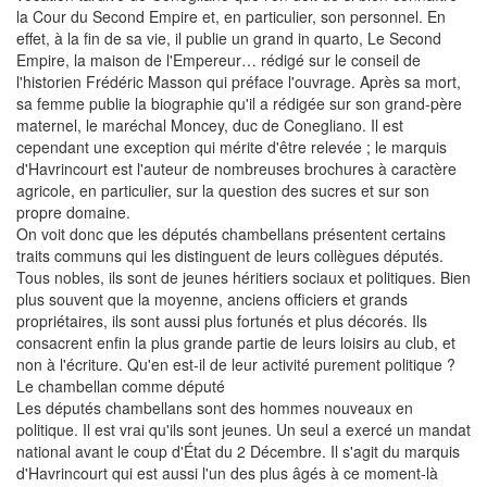
la Cour du Second Empire et, en particulier, son personnel. En
effet, à la fin de sa vie, il publie un grand in quarto, Le Second
Empire, la maison de l'Empereur… rédigé sur le conseil de
l'historien Frédéric Masson qui préface l'ouvrage. Après sa mort,
sa femme publie la biographie qu'il a rédigée sur son grand-père
maternel, le maréchal Moncey, duc de Conegliano. Il est
cependant une exception qui mérite d'être relevée ; le marquis
d'Havrincourt est l'auteur de nombreuses brochures à caractère
agricole, en particulier, sur la question des sucres et sur son
propre domaine.
On voit donc que les députés chambellans présentent certains
traits communs qui les distinguent de leurs collègues députés.
Tous nobles, ils sont de jeunes héritiers sociaux et politiques. Bien
plus souvent que la moyenne, anciens officiers et grands
propriétaires, ils sont aussi plus fortunés et plus décorés. Ils
consacrent enfin la plus grande partie de leurs loisirs au club, et
non à l'écriture. Qu'en est-il de leur activité purement politique ?
Le chambellan comme député
Les députés chambellans sont des hommes nouveaux en
politique. Il est vrai qu'ils sont jeunes. Un seul a exercé un mandat
national avant le coup d'État du 2 Décembre. Il s'agit du marquis
d'Havrincourt qui est aussi l'un des plus âgés à ce moment-là