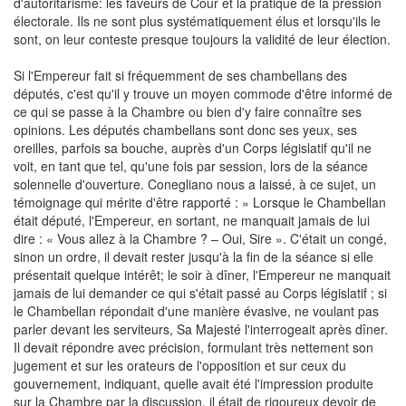
d'autoritarisme: les faveurs de Cour et la pratique de la pression
électorale. Ils ne sont plus systématiquement élus et lorsqu'ils le
sont, on leur conteste presque toujours la validité de leur élection.
Si l'Empereur fait si fréquemment de ses chambellans des
députés, c'est qu'il y trouve un moyen commode d'être informé de
ce qui se passe à la Chambre ou bien d'y faire connaître ses
opinions. Les députés chambellans sont donc ses yeux, ses
oreilles, parfois sa bouche, auprès d'un Corps législatif qu'il ne
voit, en tant que tel, qu'une fois par session, lors de la séance
solennelle d'ouverture. Conegliano nous a laissé, à ce sujet, un
témoignage qui mérite d'être rapporté : » Lorsque le Chambellan
était député, l'Empereur, en sortant, ne manquait jamais de lui
dire : « Vous allez à la Chambre ? – Oui, Sire ». C'était un congé,
sinon un ordre, il devait rester jusqu'à la fin de la séance si elle
présentait quelque intérêt; le soir à dîner, l'Empereur ne manquait
jamais de lui demander ce qui s'était passé au Corps législatif ; si
le Chambellan répondait d'une manière évasive, ne voulant pas
parler devant les serviteurs, Sa Majesté l'interrogeait après dîner.
Il devait répondre avec précision, formulant très nettement son
jugement et sur les orateurs de l'opposition et sur ceux du
gouvernement, indiquant, quelle avait été l'impression produite
sur la Chambre par la discussion, il était de rigoureux devoir de