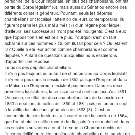
personnel de la Cour impériale, en plus des chambellans, ont fait
partie du Corps législatif (6), mais aussi du Sénat ou encore des
différents conseils généraux. Pourtant, seuls les députés
chambellans ont focalisé l'attention de leurs contemporains. Ils
figurent parmi les plus mal aimés (7) d'un régime pour lequel,
d'ailleurs, ses successeurs n'ont pas été indulgents. C'est à eux
que l'opposition s'en est pris le plus. Pourquoi s'est-on tant
acharné sur ces hommes ? Qu'ont-ils fait pour cela ? Qui étaient-
ils? Quelle a été leur action comme chambellans et comme
députés ? Autant de questions auxquelles nous essaierons
d'apporter une réponse.
Le poids des députés chambellans
Il n'y a pas toujours eu autant de chambellans au Corps législatif.
Il n'y en a pas dans la session de 1852 puisque l'Empire et donc
la Maison de l'Empereur n'existent pas encore. Dans les deux
premières législatures, la croissance est continue jusqu'en 1861.
On passe, en effet, de deux chambellans lors de la session de
1853 à neuf lors de celles de 1860 et 1861 puis on tombe à sept
à la veille des élections générales de 1863 (8). C'est au
lendemain de ces dernières, à l'ouverture de la session de 1864,
que l'on atteint le chiffre record de dix, puis l'on se maintient dans
les sessions suivantes à neuf. Lorsque la Chambre décide de
l'incompatibilité entre les fonctions de chambellan et le mandat de