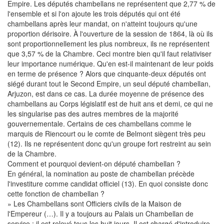
Empire. Les députés chambellans ne représentent que 2,77 % de
l'ensemble et si l'on ajoute les trois députés qui ont été
chambellans après leur mandat, on n'atteint toujours qu'une
proportion dérisoire. À l'ouverture de la session de 1864, là où ils
sont proportionnellement les plus nombreux, ils ne représentent
que 3,57 % de la Chambre. Ceci montre bien qu'il faut relativiser
leur importance numérique. Qu'en est-il maintenant de leur poids
en terme de présence ? Alors que cinquante-deux députés ont
siégé durant tout le Second Empire, un seul député chambellan,
Arjuzon, est dans ce cas. La durée moyenne de présence des
chambellans au Corps législatif est de huit ans et demi, ce qui ne
les singularise pas des autres membres de la majorité
gouvernementale. Certains de ces chambellans comme le
marquis de Riencourt ou le comte de Belmont siègent très peu
(12). Ils ne représentent donc qu'un groupe fort restreint au sein
de la Chambre.
Comment et pourquoi devient-on député chambellan ?
En général, la nomination au poste de chambellan précède
l'investiture comme candidat officiel (13). En quoi consiste donc
cette fonction de chambellan ?
» Les Chambellans sont Officiers civils de la Maison de
l'Empereur (…). Il y a toujours au Palais un Chambellan de
service ; il est relevé tous les huit jours. Il est chargé d'introduire