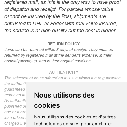
registered mail, as this is the only way to have proof
of dispatch and receipt. For parcels whose value
cannot be insured by the Post, shipments are
entrusted to DHL or Fedex with real value insured,
the service is of high quality but the cost is higher.
RETURN POLICY
Items can be returned within 8 days of receipt. They must be
returned by registered mail at the sender's expense, in their
original packaging, and in their original condition.
AUTHENTICITY
The selection of items offered on this site allows me to guarantee
the authenticity of each piece described here, all items offered are
guaranteed to be period and authentic, unless otherwise noted or
Nous utilisons des
restricted in the description.
An authenticity certificate of the item including the description
cookies
published on the site, the period, the sale price, accompanied by
one or more color photographs is automatically provided for any
Nous utilisons des cookies et d'autres
item priced over 130 euros. Below this price, each certificate is
charged 5 euros.
technologies de suivi pour améliorer