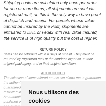
Shipping costs are calculated only once per order
for one or more items, all shipments are sent via
registered mail, as this is the only way to have proof
of dispatch and receipt. For parcels whose value
cannot be insured by the Post, shipments are
entrusted to DHL or Fedex with real value insured,
the service is of high quality but the cost is higher.
RETURN POLICY
Items can be returned within 8 days of receipt. They must be
returned by registered mail at the sender's expense, in their
original packaging, and in their original condition.
AUTHENTICITY
The selection of items offered on this site allows me to guarantee
the authenticity of each piece described here, all items offered are
guaranteed to be period and authentic, unless otherwise noted or
Nous utilisons des
restricted in the description.
An authenticity certificate of the item including the description
cookies
published on the site, the period, the sale price, accompanied by