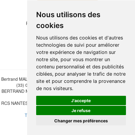
Nous utilisons des
Please copy the letters and numbers below:
cookies
Nous utilisons des cookies et d'autres
technologies de suivi pour améliorer
votre expérience de navigation sur
notre site, pour vous montrer un
contenu personnalisé et des publicités
ciblées, pour analyser le trafic de notre
Bertrand MALVAUX - 22 rue Crébillon, 44000 Nantes - FRANCE - Tél.
site et pour comprendre la provenance
(33) 02 40 733 600 —
bertrand.malvaux@wanadoo.fr
de nos visiteurs.
BERTRAND MALVAUX - ÉDITIONS DU CANONNIER SARL au capital
de 47.000 EUROS
J'accepte
RCS NANTES B 442 295 077 - N° INTRACOMMUNAUTAIRE CEE FR
30 442 295 077
Je refuse
Terms of sales
-
Update cookies preferences
Changer mes préférences