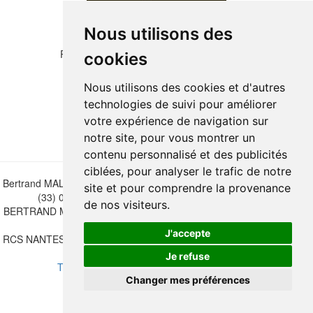
Nous utilisons des
Please copy the letters and numbers below:
cookies
Nous utilisons des cookies et d'autres
technologies de suivi pour améliorer
votre expérience de navigation sur
notre site, pour vous montrer un
contenu personnalisé et des publicités
ciblées, pour analyser le trafic de notre
Bertrand MALVAUX - 22 rue Crébillon, 44000 Nantes - FRANCE - Tél.
site et pour comprendre la provenance
(33) 02 40 733 600 —
bertrand.malvaux@wanadoo.fr
de nos visiteurs.
BERTRAND MALVAUX - ÉDITIONS DU CANONNIER SARL au capital
de 47.000 EUROS
J'accepte
RCS NANTES B 442 295 077 - N° INTRACOMMUNAUTAIRE CEE FR
30 442 295 077
Je refuse
Terms of sales
-
Update cookies preferences
Changer mes préférences