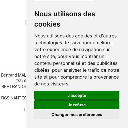
Nous utilisons des
Please copy the letters and numbers below:
cookies
Nous utilisons des cookies et d'autres
technologies de suivi pour améliorer
votre expérience de navigation sur
notre site, pour vous montrer un
contenu personnalisé et des publicités
ciblées, pour analyser le trafic de notre
Bertrand MALVAUX - 22 rue Crébillon, 44000 Nantes - FRANCE - Tél.
site et pour comprendre la provenance
(33) 02 40 733 600 —
bertrand.malvaux@wanadoo.fr
de nos visiteurs.
BERTRAND MALVAUX - ÉDITIONS DU CANONNIER SARL au capital
de 47.000 EUROS
J'accepte
RCS NANTES B 442 295 077 - N° INTRACOMMUNAUTAIRE CEE FR
30 442 295 077
Je refuse
Terms of sales
-
Update cookies preferences
Changer mes préférences