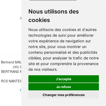
Nous utilisons des
Please copy the letters and numbers below:
cookies
Nous utilisons des cookies et d'autres
technologies de suivi pour améliorer
votre expérience de navigation sur
notre site, pour vous montrer un
contenu personnalisé et des publicités
ciblées, pour analyser le trafic de notre
Bertrand MALVAUX - 22 rue Crébillon, 44000 Nantes - FRANCE - Tél.
site et pour comprendre la provenance
(33) 02 40 733 600 —
bertrand.malvaux@wanadoo.fr
de nos visiteurs.
BERTRAND MALVAUX - ÉDITIONS DU CANONNIER SARL au capital
de 47.000 EUROS
J'accepte
RCS NANTES B 442 295 077 - N° INTRACOMMUNAUTAIRE CEE FR
30 442 295 077
Je refuse
Terms of sales
-
Update cookies preferences
Changer mes préférences