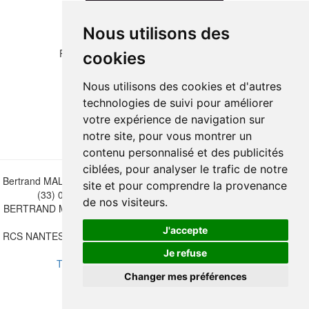
Nous utilisons des
Please copy the letters and numbers below:
cookies
Nous utilisons des cookies et d'autres
technologies de suivi pour améliorer
votre expérience de navigation sur
notre site, pour vous montrer un
contenu personnalisé et des publicités
ciblées, pour analyser le trafic de notre
Bertrand MALVAUX - 22 rue Crébillon, 44000 Nantes - FRANCE - Tél.
site et pour comprendre la provenance
(33) 02 40 733 600 —
bertrand.malvaux@wanadoo.fr
de nos visiteurs.
BERTRAND MALVAUX - ÉDITIONS DU CANONNIER SARL au capital
de 47.000 EUROS
J'accepte
RCS NANTES B 442 295 077 - N° INTRACOMMUNAUTAIRE CEE FR
30 442 295 077
Je refuse
Terms of sales
-
Update cookies preferences
Changer mes préférences