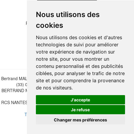
Nous utilisons des
Please copy the letters and numbers below:
cookies
Nous utilisons des cookies et d'autres
technologies de suivi pour améliorer
votre expérience de navigation sur
notre site, pour vous montrer un
contenu personnalisé et des publicités
ciblées, pour analyser le trafic de notre
Bertrand MALVAUX - 22 rue Crébillon, 44000 Nantes - FRANCE - Tél.
site et pour comprendre la provenance
(33) 02 40 733 600 —
bertrand.malvaux@wanadoo.fr
de nos visiteurs.
BERTRAND MALVAUX - ÉDITIONS DU CANONNIER SARL au capital
de 47.000 EUROS
J'accepte
RCS NANTES B 442 295 077 - N° INTRACOMMUNAUTAIRE CEE FR
30 442 295 077
Je refuse
Terms of sales
-
Update cookies preferences
Changer mes préférences