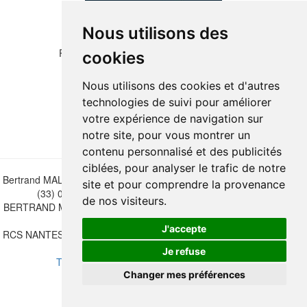
Nous utilisons des
Please copy the letters and numbers below:
cookies
Nous utilisons des cookies et d'autres
technologies de suivi pour améliorer
votre expérience de navigation sur
notre site, pour vous montrer un
contenu personnalisé et des publicités
ciblées, pour analyser le trafic de notre
Bertrand MALVAUX - 22 rue Crébillon, 44000 Nantes - FRANCE - Tél.
site et pour comprendre la provenance
(33) 02 40 733 600 —
bertrand.malvaux@wanadoo.fr
de nos visiteurs.
BERTRAND MALVAUX - ÉDITIONS DU CANONNIER SARL au capital
de 47.000 EUROS
J'accepte
RCS NANTES B 442 295 077 - N° INTRACOMMUNAUTAIRE CEE FR
30 442 295 077
Je refuse
Terms of sales
-
Update cookies preferences
Changer mes préférences