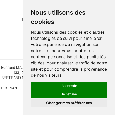
Nous utilisons des
Please copy the letters and numbers below:
cookies
Nous utilisons des cookies et d'autres
technologies de suivi pour améliorer
votre expérience de navigation sur
notre site, pour vous montrer un
contenu personnalisé et des publicités
ciblées, pour analyser le trafic de notre
Bertrand MALVAUX - 22 rue Crébillon, 44000 Nantes - FRANCE - Tél.
site et pour comprendre la provenance
(33) 02 40 733 600 —
bertrand.malvaux@wanadoo.fr
de nos visiteurs.
BERTRAND MALVAUX - ÉDITIONS DU CANONNIER SARL au capital
de 47.000 EUROS
J'accepte
RCS NANTES B 442 295 077 - N° INTRACOMMUNAUTAIRE CEE FR
30 442 295 077
Je refuse
Terms of sales
-
Update cookies preferences
Changer mes préférences