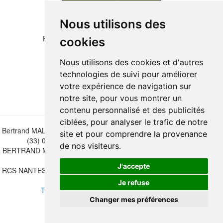
Nous utilisons des
Please copy the letters and numbers below:
cookies
Nous utilisons des cookies et d'autres
technologies de suivi pour améliorer
votre expérience de navigation sur
notre site, pour vous montrer un
contenu personnalisé et des publicités
ciblées, pour analyser le trafic de notre
Bertrand MALVAUX - 22 rue Crébillon, 44000 Nantes - FRANCE - Tél.
site et pour comprendre la provenance
(33) 02 40 733 600 —
bertrand.malvaux@wanadoo.fr
de nos visiteurs.
BERTRAND MALVAUX - ÉDITIONS DU CANONNIER SARL au capital
de 47.000 EUROS
J'accepte
RCS NANTES B 442 295 077 - N° INTRACOMMUNAUTAIRE CEE FR
30 442 295 077
Je refuse
Terms of sales
-
Update cookies preferences
Changer mes préférences