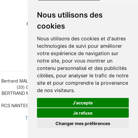
Nous utilisons des
Please copy the letters and numbers below:
cookies
Nous utilisons des cookies et d'autres
technologies de suivi pour améliorer
votre expérience de navigation sur
notre site, pour vous montrer un
contenu personnalisé et des publicités
ciblées, pour analyser le trafic de notre
Bertrand MALVAUX - 22 rue Crébillon, 44000 Nantes - FRANCE - Tél.
site et pour comprendre la provenance
(33) 02 40 733 600 —
bertrand.malvaux@wanadoo.fr
de nos visiteurs.
BERTRAND MALVAUX - ÉDITIONS DU CANONNIER SARL au capital
de 47.000 EUROS
J'accepte
RCS NANTES B 442 295 077 - N° INTRACOMMUNAUTAIRE CEE FR
30 442 295 077
Je refuse
Terms of sales
-
Update cookies preferences
Changer mes préférences