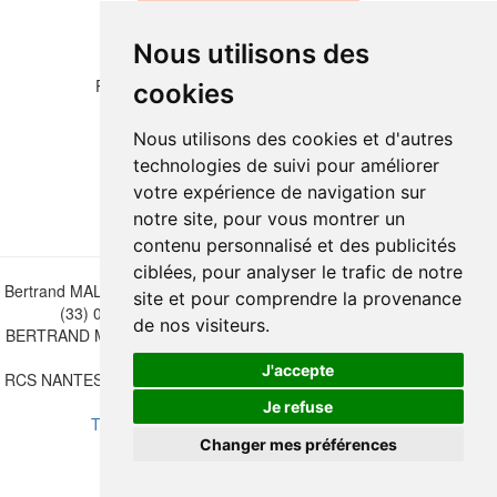
Nous utilisons des
Please copy the letters and numbers below:
cookies
Nous utilisons des cookies et d'autres
technologies de suivi pour améliorer
votre expérience de navigation sur
notre site, pour vous montrer un
contenu personnalisé et des publicités
ciblées, pour analyser le trafic de notre
Bertrand MALVAUX - 22 rue Crébillon, 44000 Nantes - FRANCE - Tél.
site et pour comprendre la provenance
(33) 02 40 733 600 —
bertrand.malvaux@wanadoo.fr
de nos visiteurs.
BERTRAND MALVAUX - ÉDITIONS DU CANONNIER SARL au capital
de 47.000 EUROS
J'accepte
RCS NANTES B 442 295 077 - N° INTRACOMMUNAUTAIRE CEE FR
30 442 295 077
Je refuse
Terms of sales
-
Update cookies preferences
Changer mes préférences