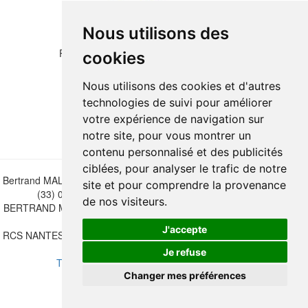
Nous utilisons des
Please copy the letters and numbers below:
cookies
Nous utilisons des cookies et d'autres
technologies de suivi pour améliorer
votre expérience de navigation sur
notre site, pour vous montrer un
contenu personnalisé et des publicités
ciblées, pour analyser le trafic de notre
Bertrand MALVAUX - 22 rue Crébillon, 44000 Nantes - FRANCE - Tél.
site et pour comprendre la provenance
(33) 02 40 733 600 —
bertrand.malvaux@wanadoo.fr
de nos visiteurs.
BERTRAND MALVAUX - ÉDITIONS DU CANONNIER SARL au capital
de 47.000 EUROS
J'accepte
RCS NANTES B 442 295 077 - N° INTRACOMMUNAUTAIRE CEE FR
30 442 295 077
Je refuse
Terms of sales
-
Update cookies preferences
Changer mes préférences