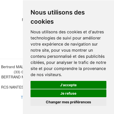
Nous utilisons des
Please copy the letters and numbers below:
cookies
Nous utilisons des cookies et d'autres
technologies de suivi pour améliorer
votre expérience de navigation sur
notre site, pour vous montrer un
contenu personnalisé et des publicités
ciblées, pour analyser le trafic de notre
Bertrand MALVAUX - 22 rue Crébillon, 44000 Nantes - FRANCE - Tél.
site et pour comprendre la provenance
(33) 02 40 733 600 —
bertrand.malvaux@wanadoo.fr
de nos visiteurs.
BERTRAND MALVAUX - ÉDITIONS DU CANONNIER SARL au capital
de 47.000 EUROS
J'accepte
RCS NANTES B 442 295 077 - N° INTRACOMMUNAUTAIRE CEE FR
30 442 295 077
Je refuse
Terms of sales
-
Update cookies preferences
Changer mes préférences