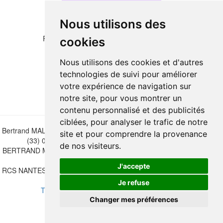
Nous utilisons des
Please copy the letters and numbers below:
cookies
Nous utilisons des cookies et d'autres
technologies de suivi pour améliorer
votre expérience de navigation sur
notre site, pour vous montrer un
contenu personnalisé et des publicités
ciblées, pour analyser le trafic de notre
Bertrand MALVAUX - 22 rue Crébillon, 44000 Nantes - FRANCE - Tél.
site et pour comprendre la provenance
(33) 02 40 733 600 —
bertrand.malvaux@wanadoo.fr
de nos visiteurs.
BERTRAND MALVAUX - ÉDITIONS DU CANONNIER SARL au capital
de 47.000 EUROS
J'accepte
RCS NANTES B 442 295 077 - N° INTRACOMMUNAUTAIRE CEE FR
30 442 295 077
Je refuse
Terms of sales
-
Update cookies preferences
Changer mes préférences