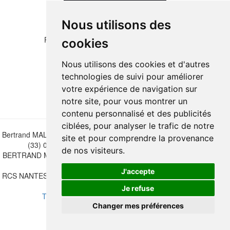
Nous utilisons des
Please copy the letters and numbers below:
cookies
Nous utilisons des cookies et d'autres
technologies de suivi pour améliorer
votre expérience de navigation sur
notre site, pour vous montrer un
contenu personnalisé et des publicités
ciblées, pour analyser le trafic de notre
Bertrand MALVAUX - 22 rue Crébillon, 44000 Nantes - FRANCE - Tél.
site et pour comprendre la provenance
(33) 02 40 733 600 —
bertrand.malvaux@wanadoo.fr
de nos visiteurs.
BERTRAND MALVAUX - ÉDITIONS DU CANONNIER SARL au capital
de 47.000 EUROS
J'accepte
RCS NANTES B 442 295 077 - N° INTRACOMMUNAUTAIRE CEE FR
30 442 295 077
Je refuse
Terms of sales
-
Update cookies preferences
Changer mes préférences