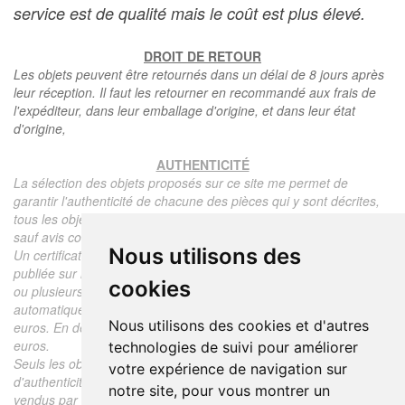
service est de qualité mais le coût est plus élevé.
DROIT DE RETOUR
Les objets peuvent être retournés dans un délai de 8 jours après
leur réception. Il faut les retourner en recommandé aux frais de
l'expéditeur, dans leur emballage d'origine, et dans leur état
d'origine,
AUTHENTICITÉ
La sélection des objets proposés sur ce site me permet de
garantir l'authenticité de chacune des pièces qui y sont décrites,
tous les objets proposés sont garantis d'époque et authentiques,
sauf avis contraire ou restriction dans la description.
Nous utilisons des
Un certificat d'authenticité de l'objet reprenant la description
publiée sur le site, l'époque, le prix de vente, accompagné d'une
cookies
ou plusieurs photographies en couleurs est communiqué
automatiquement pour tout objet dont le prix est supérieur à 130
Nous utilisons des cookies et d'autres
euros. En dessous de ce prix chaque certificat est facturé 5
euros.
technologies de suivi pour améliorer
Seuls les objets vendus par mes soins font l'objet d'un certificat
votre expérience de navigation sur
d'authenticité, je ne fais aucun rapport d'expertise pour les objets
notre site, pour vous montrer un
vendus par des tiers (confrères ou collectionneurs).