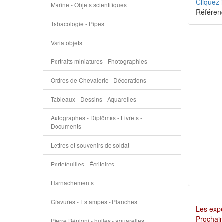
Cliquez 
Marine - Objets scientifiques
Référen
Tabacologie - Pipes
Varia objets
Portraits miniatures - Photographies
Ordres de Chevalerie - Décorations
Tableaux - Dessins - Aquarelles
Autographes - Diplômes - Livrets -
Documents
Lettres et souvenirs de soldat
Portefeuilles - Écritoires
Harnachements
Gravures - Estampes - Planches
Les expé
Prochain
Pierre Bénigni - huiles - aquarelles