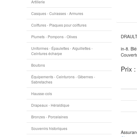
Artillerie
Casques - Cuirasses - Armures
Coiffures - Plaques pour coiffures
DRAULT
Plumets - Pompons - Olives
Uniformes - Épaulettes - Aiguillettes -
in-8. Blé
Ceintures écharpe
Couvertu
Boutons
Prix 
Équipements - Ceinturons - Gibernes -
Sabretaches
Hausse-cols
Drapeaux - Héraldique
Bronzes - Porcelaines
Souvenirs historiques
Assuranc