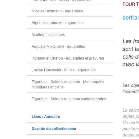
POUR T
Nicolas Hoffmann - aquarelles
bertra
Alphonse Lalauze - aquarelles
Martinet - estampes
Les fr
Auguste Moltzheim - aquarelles
sont t
colis 
Poisson et Charon - aquarelles et gravures
avec va
Lucien Rousselot - huiles - aquarelles
Figurines - Soldats de plomb - Mannequins
Les obje
miniatures anciens
l'expédi
Figurines - Soldats de plomb contemporains
La sélec
objets p
Liens / Annuaire
Un certi
plusieur
Gazette du collectionneur
dessous 