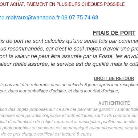
OUT ACHAT, PAIEMENT EN PLUSIEURS CHÈQUES POSSIBLE
nd.malvaux@wanadoo.fr 06 07 75 74 63
FRAIS DE PORT
ais de port ne sont calculés qu'une seule fois par comma
ous recommandés, car c'est le seul moyen d'avoir une preu
dont la valeur ne peut être assurée par la Poste, les env
leur réelle assurée, le service est de qualité mais le coû
DROIT DE RETOUR
ts peuvent être retournés dans un délai de 8 jours après leur réception
teur, dans leur emballage d'origine, et dans leur état d'origine,
AUTHENTICITÉ
tion des objets proposés sur ce site me permet de garantir l'authenticit
roposés sont garantis d'époque et authentiques, sauf avis contraire ou r
ficat d'authenticité de l'objet reprenant la description publiée sur le si
s photographies en couleurs est communiqué automatiquement pour tout
de ce prix chaque certificat est facturé 5 euros.