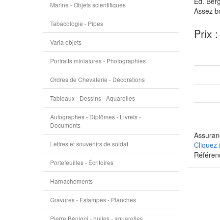
Ed. Berg
Marine - Objets scientifiques
Assez bo
Tabacologie - Pipes
Prix 
Varia objets
Portraits miniatures - Photographies
Ordres de Chevalerie - Décorations
Tableaux - Dessins - Aquarelles
Autographes - Diplômes - Livrets -
Documents
Assuranc
Lettres et souvenirs de soldat
Cliquez 
Référen
Portefeuilles - Écritoires
Harnachements
Gravures - Estampes - Planches
Pierre Bénigni - huiles - aquarelles