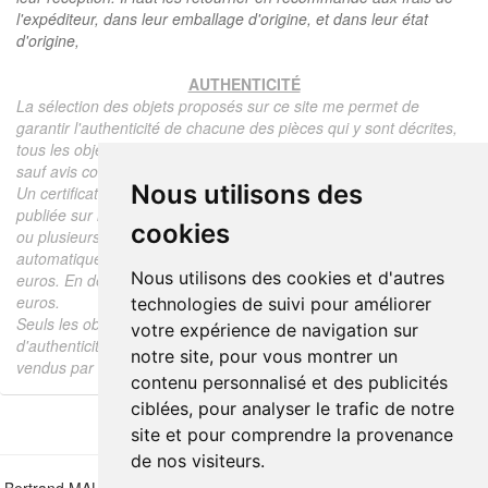
l'expéditeur, dans leur emballage d'origine, et dans leur état
d'origine,
AUTHENTICITÉ
La sélection des objets proposés sur ce site me permet de
garantir l'authenticité de chacune des pièces qui y sont décrites,
tous les objets proposés sont garantis d'époque et authentiques,
sauf avis contraire ou restriction dans la description.
Nous utilisons des
Un certificat d'authenticité de l'objet reprenant la description
publiée sur le site, l'époque, le prix de vente, accompagné d'une
cookies
ou plusieurs photographies en couleurs est communiqué
automatiquement pour tout objet dont le prix est supérieur à 130
Nous utilisons des cookies et d'autres
euros. En dessous de ce prix chaque certificat est facturé 5
euros.
technologies de suivi pour améliorer
Seuls les objets vendus par mes soins font l'objet d'un certificat
votre expérience de navigation sur
d'authenticité, je ne fais aucun rapport d'expertise pour les objets
notre site, pour vous montrer un
vendus par des tiers (confrères ou collectionneurs).
contenu personnalisé et des publicités
ciblées, pour analyser le trafic de notre
site et pour comprendre la provenance
de nos visiteurs.