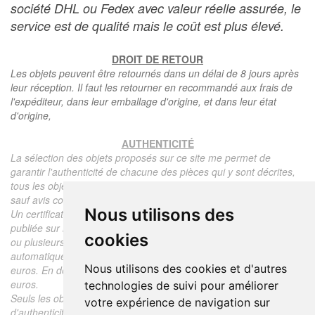
société DHL ou Fedex avec valeur réelle assurée, le
service est de qualité mais le coût est plus élevé.
DROIT DE RETOUR
Les objets peuvent être retournés dans un délai de 8 jours après
leur réception. Il faut les retourner en recommandé aux frais de
l'expéditeur, dans leur emballage d'origine, et dans leur état
d'origine,
AUTHENTICITÉ
La sélection des objets proposés sur ce site me permet de
garantir l'authenticité de chacune des pièces qui y sont décrites,
tous les objets proposés sont garantis d'époque et authentiques,
sauf avis contraire ou restriction dans la description.
Nous utilisons des
Un certificat d'authenticité de l'objet reprenant la description
publiée sur le site, l'époque, le prix de vente, accompagné d'une
cookies
ou plusieurs photographies en couleurs est communiqué
automatiquement pour tout objet dont le prix est supérieur à 130
Nous utilisons des cookies et d'autres
euros. En dessous de ce prix chaque certificat est facturé 5
euros.
technologies de suivi pour améliorer
Seuls les objets vendus par mes soins font l'objet d'un certificat
votre expérience de navigation sur
d'authenticité, je ne fais aucun rapport d'expertise pour les objets