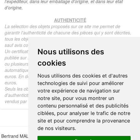
l'expéditeur, dans leur emballage d'origine, et dans leur état
d'origine,
AUTHENTICITÉ
La sélection des objets proposés sur ce site me permet de
garantir l'authenticité de chacune des pièces qui y sont décrites,
tous les objets proposés sont garantis d'époque et authentiques,
sauf avis contraire ou restriction dans la description.
Nous utilisons des
Un certificat d'authenticité de l'objet reprenant la description
publiée sur le site, l'époque, le prix de vente, accompagné d'une
cookies
ou plusieurs photographies en couleurs est communiqué
automatiquement pour tout objet dont le prix est supérieur à 130
Nous utilisons des cookies et d'autres
euros. En dessous de ce prix chaque certificat est facturé 5
euros.
technologies de suivi pour améliorer
Seuls les objets vendus par mes soins font l'objet d'un certificat
votre expérience de navigation sur
d'authenticité, je ne fais aucun rapport d'expertise pour les objets
notre site, pour vous montrer un
vendus par des tiers (confrères ou collectionneurs).
contenu personnalisé et des publicités
ciblées, pour analyser le trafic de notre
site et pour comprendre la provenance
de nos visiteurs.
Bertrand MALVAUX - 22 rue Crébillon, 44000 Nantes - FRANCE - Tél.