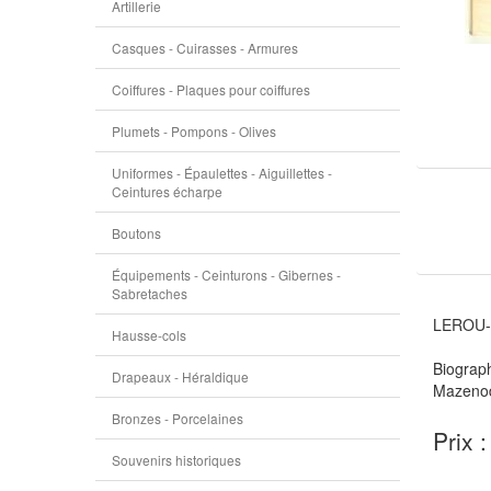
Artillerie
Casques - Cuirasses - Armures
Coiffures - Plaques pour coiffures
Plumets - Pompons - Olives
Uniformes - Épaulettes - Aiguillettes -
Ceintures écharpe
Boutons
Équipements - Ceinturons - Gibernes -
Sabretaches
LEROU-G
Hausse-cols
Biograph
Drapeaux - Héraldique
Mazenod
Bronzes - Porcelaines
Prix 
Souvenirs historiques