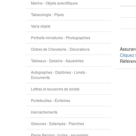
Marine - Objets scientifiques
Tabacologie - Pipes
Varia objets
Portraits miniatures - Photographies
Assuranc
Ordres de Chevalerie - Décorations
Cliquez 
Tableaux - Dessins - Aquarelles
Référen
Autographes - Diplômes - Livrets -
Documents
Lettres et souvenirs de soldat
Portefeuilles - Écritoires
Harnachements
Gravures - Estampes - Planches
Pierre Bénigni - huiles - aquarelles