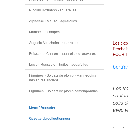
Nicolas Hoffmann - aquarelles
Alphonse Lalauze - aquarelles
Martinet - estampes
Auguste Moltzheim - aquarelles
Les expé
Prochain
Poisson et Charon - aquarelles et gravures
POUR T
Lucien Rousselot - huiles - aquarelles
bertra
Figurines - Soldats de plomb - Mannequins
miniatures anciens
Les fr
Figurines - Soldats de plomb contemporains
sont t
colis 
Liens / Annuaire
avec va
Gazette du collectionneur