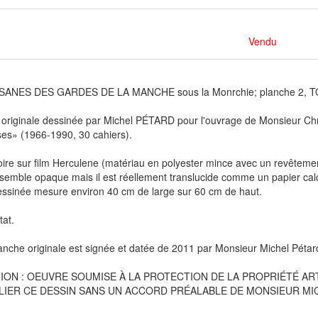
Vendu
ANES DES GARDES DE LA MANCHE sous la Monrchie; planche 2, TOM
originale dessinée par Michel PÉTARD pour l'ouvrage de Monsieur Chr
es» (1966-1990, 30 cahiers).
ire sur film Herculene (matériau en polyester mince avec un revêtement d
semble opaque mais il est réellement translucide comme un papier cal
essinée mesure environ 40 cm de large sur 60 cm de haut.
tat.
anche originale est signée et datée de 2011 par Monsieur Michel Pétar
ION : OEUVRE SOUMISE À LA PROTECTION DE LA PROPRIÉTÉ ARTIS
LIER CE DESSIN SANS UN ACCORD PRÉALABLE DE MONSIEUR MIC