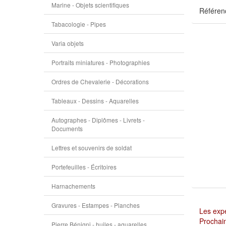
Marine - Objets scientifiques
Référen
Tabacologie - Pipes
Varia objets
Portraits miniatures - Photographies
Ordres de Chevalerie - Décorations
Tableaux - Dessins - Aquarelles
Autographes - Diplômes - Livrets -
Documents
Lettres et souvenirs de soldat
Portefeuilles - Écritoires
Harnachements
Gravures - Estampes - Planches
Les expé
Prochain
Pierre Bénigni - huiles - aquarelles