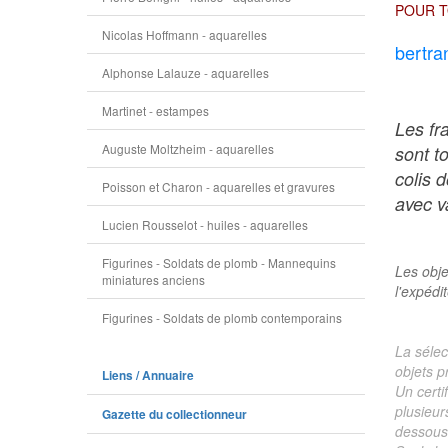
POUR T
Nicolas Hoffmann - aquarelles
bertra
Alphonse Lalauze - aquarelles
Martinet - estampes
Les fr
Auguste Moltzheim - aquarelles
sont t
colis 
Poisson et Charon - aquarelles et gravures
avec va
Lucien Rousselot - huiles - aquarelles
Figurines - Soldats de plomb - Mannequins
Les obje
miniatures anciens
l'expédi
Figurines - Soldats de plomb contemporains
La sélec
objets p
Liens / Annuaire
Un certi
plusieur
Gazette du collectionneur
dessous 