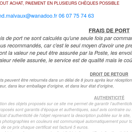
OUT ACHAT, PAIEMENT EN PLUSIEURS CHÈQUES POSSIBLE
nd.malvaux@wanadoo.fr 06 07 75 74 63
FRAIS DE PORT
ais de port ne sont calculés qu'une seule fois par comma
ous recommandés, car c'est le seul moyen d'avoir une preu
dont la valeur ne peut être assurée par la Poste, les env
leur réelle assurée, le service est de qualité mais le coû
DROIT DE RETOUR
ts peuvent être retournés dans un délai de 8 jours après leur réception
teur, dans leur emballage d'origine, et dans leur état d'origine,
AUTHENTICITÉ
tion des objets proposés sur ce site me permet de garantir l'authenticit
roposés sont garantis d'époque et authentiques, sauf avis contraire ou r
ficat d'authenticité de l'objet reprenant la description publiée sur le si
s photographies en couleurs est communiqué automatiquement pour tout
de ce prix chaque certificat est facturé 5 euros.