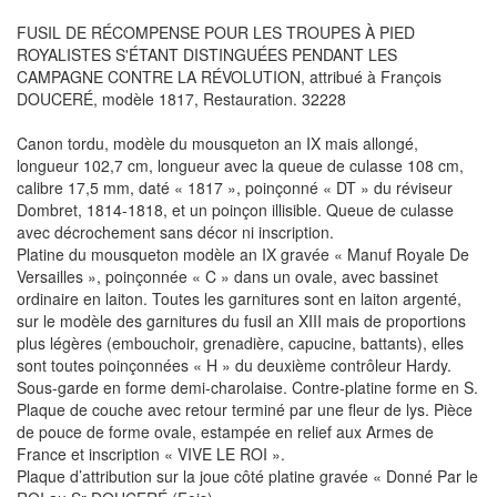
FUSIL DE RÉCOMPENSE POUR LES TROUPES À PIED
ROYALISTES S'ÉTANT DISTINGUÉES PENDANT LES
CAMPAGNE CONTRE LA RÉVOLUTION, attribué à François
DOUCERÉ, modèle 1817, Restauration. 32228
Canon tordu, modèle du mousqueton an IX mais allongé,
longueur 102,7 cm, longueur avec la queue de culasse 108 cm,
calibre 17,5 mm, daté « 1817 », poinçonné « DT » du réviseur
Dombret, 1814-1818, et un poinçon illisible. Queue de culasse
avec décrochement sans décor ni inscription.
Platine du mousqueton modèle an IX gravée « Manuf Royale De
Versailles », poinçonnée « C » dans un ovale, avec bassinet
ordinaire en laiton. Toutes les garnitures sont en laiton argenté,
sur le modèle des garnitures du fusil an XIII mais de proportions
plus légères (embouchoir, grenadière, capucine, battants), elles
sont toutes poinçonnées « H » du deuxième contrôleur Hardy.
Sous-garde en forme demi-charolaise. Contre-platine forme en S.
Plaque de couche avec retour terminé par une fleur de lys. Pièce
de pouce de forme ovale, estampée en relief aux Armes de
France et inscription « VIVE LE ROI ».
Plaque d’attribution sur la joue côté platine gravée « Donné Par le