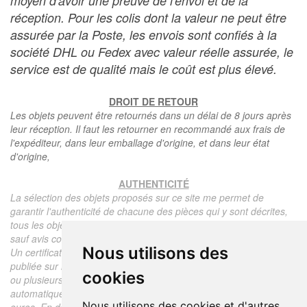
moyen d'avoir une preuve de l'envoi et de la
réception. Pour les colis dont la valeur ne peut être
assurée par la Poste, les envois sont confiés à la
société DHL ou Fedex avec valeur réelle assurée, le
service est de qualité mais le coût est plus élevé.
DROIT DE RETOUR
Les objets peuvent être retournés dans un délai de 8 jours après
leur réception. Il faut les retourner en recommandé aux frais de
l'expéditeur, dans leur emballage d'origine, et dans leur état
d'origine,
AUTHENTICITÉ
La sélection des objets proposés sur ce site me permet de
garantir l'authenticité de chacune des pièces qui y sont décrites,
tous les objets proposés sont garantis d'époque et authentiques,
sauf avis contraire ou restriction dans la description.
Nous utilisons des
Un certificat d'authenticité de l'objet reprenant la description
publiée sur le site, l'époque, le prix de vente, accompagné d'une
cookies
ou plusieurs photographies en couleurs est communiqué
automatiquement pour tout objet dont le prix est supérieur à 130
Nous utilisons des cookies et d'autres