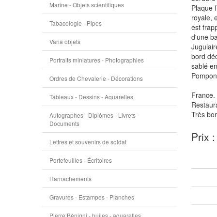
Marine - Objets scientifiques
Plaque f
royale, 
Tabacologie - Pipes
est frap
d'une ba
Varia objets
Jugulair
bord déc
Portraits miniatures - Photographies
sablé en
Pompon d
Ordres de Chevalerie - Décorations
France.
Tableaux - Dessins - Aquarelles
Restaura
Très bon
Autographes - Diplômes - Livrets -
Documents
Prix 
Lettres et souvenirs de soldat
Portefeuilles - Écritoires
Harnachements
Gravures - Estampes - Planches
Pierre Bénigni - huiles - aquarelles