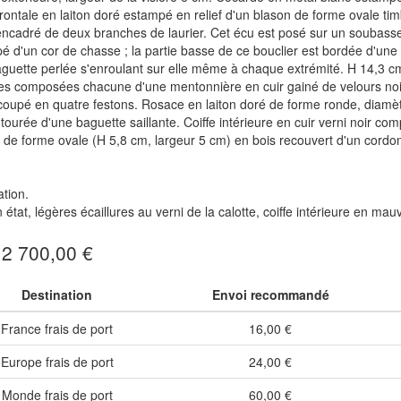
rontale en laiton doré estampé en relief d'un blason de forme ovale tim
encadré de deux branches de laurier. Cet écu est posé sur un soubasse
pé d'un cor de chasse ; la partie basse de ce bouclier est bordée d'une 
guette perlée s'enroulant sur elle même à chaque extrémité. H 14,3 c
es composées chacune d'une mentonnière en cuir gainé de velours noir 
oupé en quatre festons. Rosace en laiton doré de forme ronde, diamètre
tourée d'une baguette saillante. Coiffe intérieure en cuir verni noir 
e forme ovale (H 5,8 cm, largeur 5 cm) en bois recouvert d'un cordo
tion.
 état, légères écaillures au verni de la calotte, coiffe intérieure en ma
: 2 700,00 €
Destination
Envoi recommandé
France frais de port
16,00 €
Europe frais de port
24,00 €
Monde frais de port
60,00 €