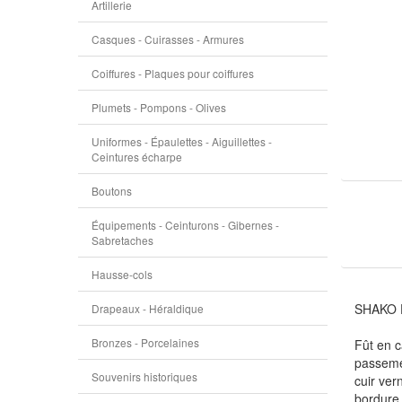
Artillerie
Casques - Cuirasses - Armures
Coiffures - Plaques pour coiffures
Plumets - Pompons - Olives
Uniformes - Épaulettes - Aiguillettes -
Ceintures écharpe
Boutons
Équipements - Ceinturons - Gibernes -
Sabretaches
Hausse-cols
SHAKO D
Drapeaux - Héraldique
Bronzes - Porcelaines
Fût en c
passemen
Souvenirs historiques
cuir vern
bordure 