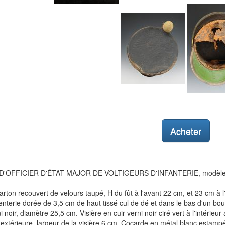
Acheter
'OFFICIER D'ÉTAT-MAJOR DE VOLTIGEURS D'INFANTERIE, modèle 1
arton recouvert de velours taupé, H du fût à l'avant 22 cm, et 23 cm à l'
terie dorée de 3,5 cm de haut tissé cul de dé et dans le bas d'un bou
i noir, diamètre 25,5 cm. Visière en cuir verni noir ciré vert à l'intérieur
extérieure, largeur de la visière 6 cm. Cocarde en métal blanc estampée