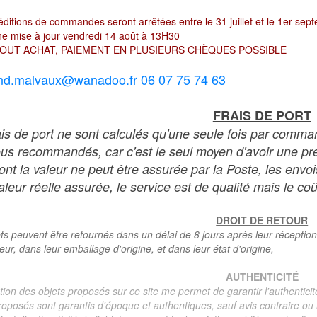
ditions de commandes seront arrêtées entre le 31 juillet et le 1er sep
e mise à jour vendredi 14 août à 13H30
OUT ACHAT, PAIEMENT EN PLUSIEURS CHÈQUES POSSIBLE
nd.malvaux@wanadoo.fr 06 07 75 74 63
FRAIS DE PORT
ais de port ne sont calculés qu'une seule fois par comma
ous recommandés, car c'est le seul moyen d'avoir une preu
dont la valeur ne peut être assurée par la Poste, les env
leur réelle assurée, le service est de qualité mais le coû
DROIT DE RETOUR
ts peuvent être retournés dans un délai de 8 jours après leur réception
teur, dans leur emballage d'origine, et dans leur état d'origine,
AUTHENTICITÉ
tion des objets proposés sur ce site me permet de garantir l'authenticit
roposés sont garantis d'époque et authentiques, sauf avis contraire ou r