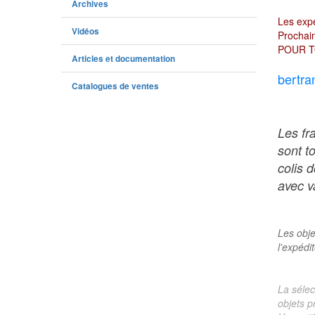
Archives
Les expé
Vidéos
Prochain
POUR T
Articles et documentation
bertra
Catalogues de ventes
Les fr
sont t
colis 
avec va
Les obje
l'expédi
La sélec
objets p