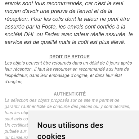
envois sont tous recommandés, car c'est le seul
moyen d'avoir une preuve de l'envoi et de la
réception. Pour les colis dont la valeur ne peut être
assurée par la Poste, les envois sont confiés à la
société DHL ou Fedex avec valeur réelle assurée, le
service est de qualité mais le coût est plus élevé.
DROIT DE RETOUR
Les objets peuvent être retournés dans un délai de 8 jours après
leur réception. Il faut les retourner en recommandé aux frais de
l'expéditeur, dans leur emballage d'origine, et dans leur état
d'origine,
AUTHENTICITÉ
La sélection des objets proposés sur ce site me permet de
garantir l'authenticité de chacune des pièces qui y sont décrites,
tous les objets proposés sont garantis d'époque et authentiques,
sauf avis contraire ou restriction dans la description.
Nous utilisons des
Un certificat d'authenticité de l'objet reprenant la description
publiée sur le site, l'époque, le prix de vente, accompagné d'une
cookies
ou plusieurs photographies en couleurs est communiqué