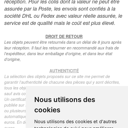
réception. Pour les colis dont la valeur ne peut être
assurée par la Poste, les envois sont confiés à la
société DHL ou Fedex avec valeur réelle assurée, le
service est de qualité mais le coût est plus élevé.
DROIT DE RETOUR
Les objets peuvent être retournés dans un délai de 8 jours après
leur réception. Il faut les retourner en recommandé aux frais de
l'expéditeur, dans leur emballage d'origine, et dans leur état
d'origine,
AUTHENTICITÉ
La sélection des objets proposés sur ce site me permet de
garantir l'authenticité de chacune des pièces qui y sont décrites,
tous les objets proposés sont garantis d'époque et authentiques,
sauf avis contraire ou restriction dans la description.
Nous utilisons des
Un certificat d'authenticité de l'objet reprenant la description
publiée sur le site, l'époque, le prix de vente, accompagné d'une
cookies
ou plusieurs photographies en couleurs est communiqué
automatiquement pour tout objet dont le prix est supérieur à 130
Nous utilisons des cookies et d'autres
euros. En dessous de ce prix chaque certificat est facturé 5
euros.