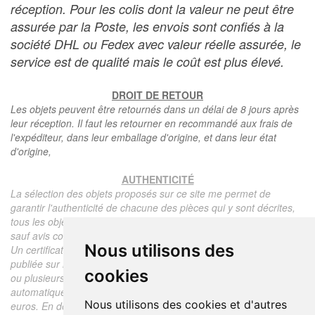
réception. Pour les colis dont la valeur ne peut être
assurée par la Poste, les envois sont confiés à la
société DHL ou Fedex avec valeur réelle assurée, le
service est de qualité mais le coût est plus élevé.
DROIT DE RETOUR
Les objets peuvent être retournés dans un délai de 8 jours après
leur réception. Il faut les retourner en recommandé aux frais de
l'expéditeur, dans leur emballage d'origine, et dans leur état
d'origine,
AUTHENTICITÉ
La sélection des objets proposés sur ce site me permet de
garantir l'authenticité de chacune des pièces qui y sont décrites,
tous les objets proposés sont garantis d'époque et authentiques,
sauf avis contraire ou restriction dans la description.
Nous utilisons des
Un certificat d'authenticité de l'objet reprenant la description
publiée sur le site, l'époque, le prix de vente, accompagné d'une
cookies
ou plusieurs photographies en couleurs est communiqué
automatiquement pour tout objet dont le prix est supérieur à 130
Nous utilisons des cookies et d'autres
euros. En dessous de ce prix chaque certificat est facturé 5