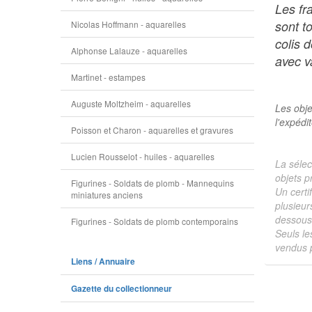
Les fr
sont t
Nicolas Hoffmann - aquarelles
colis 
Alphonse Lalauze - aquarelles
avec va
Martinet - estampes
Auguste Moltzheim - aquarelles
Les obje
l'expédi
Poisson et Charon - aquarelles et gravures
Lucien Rousselot - huiles - aquarelles
La sélec
objets p
Figurines - Soldats de plomb - Mannequins
Un certi
miniatures anciens
plusieur
dessous 
Figurines - Soldats de plomb contemporains
Seuls le
vendus p
Liens / Annuaire
Gazette du collectionneur