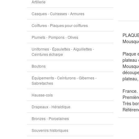
Artillerie
Casques - Cuirasses - Armures
Coiffures - Plaques pour coiffures
PLAQUE
Plumets - Pompons - Olives
Mousque
Uniformes - Épaulettes - Aiguillettes -
Plaque e
Ceintures écharpe
plateau 
Mousquet
Boutons
découpe 
Équipements - Ceinturons - Gibernes -
plateau,
Sabretaches
France.
Hausse-cols
Premièr
Très bon
Drapeaux - Héraldique
Référen
Bronzes - Porcelaines
Souvenirs historiques