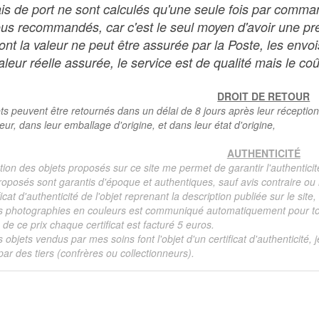
ais de port ne sont calculés qu'une seule fois par comma
ous recommandés, car c'est le seul moyen d'avoir une preu
dont la valeur ne peut être assurée par la Poste, les env
leur réelle assurée, le service est de qualité mais le coû
DROIT DE RETOUR
ts peuvent être retournés dans un délai de 8 jours après leur réception
teur, dans leur emballage d'origine, et dans leur état d'origine,
AUTHENTICITÉ
tion des objets proposés sur ce site me permet de garantir l'authenticit
roposés sont garantis d'époque et authentiques, sauf avis contraire ou r
ficat d'authenticité de l'objet reprenant la description publiée sur le si
s photographies en couleurs est communiqué automatiquement pour tout
de ce prix chaque certificat est facturé 5 euros.
s objets vendus par mes soins font l'objet d'un certificat d'authenticité, 
ar des tiers (confrères ou collectionneurs).