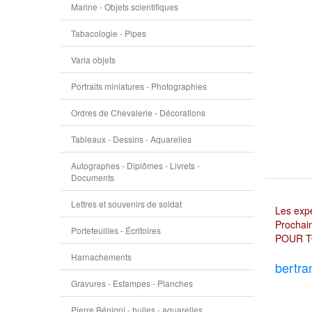
Marine - Objets scientifiques
Tabacologie - Pipes
Varia objets
Portraits miniatures - Photographies
Ordres de Chevalerie - Décorations
Tableaux - Dessins - Aquarelles
Autographes - Diplômes - Livrets -
Documents
Lettres et souvenirs de soldat
Les expé
Prochain
Portefeuilles - Écritoires
POUR T
Harnachements
bertra
Gravures - Estampes - Planches
Pierre Bénigni - huiles - aquarelles