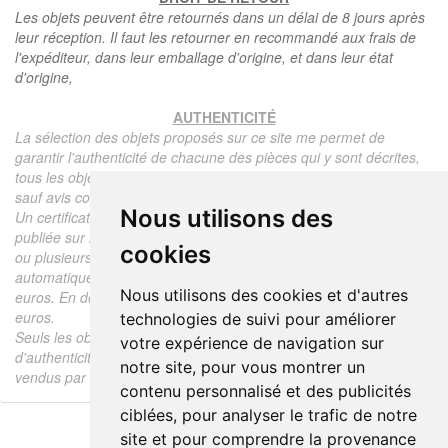
Les objets peuvent être retournés dans un délai de 8 jours après
leur réception. Il faut les retourner en recommandé aux frais de
l'expéditeur, dans leur emballage d'origine, et dans leur état
d'origine,
AUTHENTICITÉ
La sélection des objets proposés sur ce site me permet de
garantir l'authenticité de chacune des pièces qui y sont décrites,
tous les objets proposés sont garantis d'époque et authentiques,
sauf avis contraire ou restriction dans la description.
Nous utilisons des
Un certificat d'authenticité de l'objet reprenant la description
publiée sur le site, l'époque, le prix de vente, accompagné d'une
cookies
ou plusieurs photographies en couleurs est communiqué
automatiquement pour tout objet dont le prix est supérieur à 130
Nous utilisons des cookies et d'autres
euros. En dessous de ce prix chaque certificat est facturé 5
euros.
technologies de suivi pour améliorer
Seuls les objets vendus par mes soins font l'objet d'un certificat
votre expérience de navigation sur
d'authenticité, je ne fais aucun rapport d'expertise pour les objets
notre site, pour vous montrer un
vendus par des tiers (confrères ou collectionneurs).
contenu personnalisé et des publicités
ciblées, pour analyser le trafic de notre
site et pour comprendre la provenance