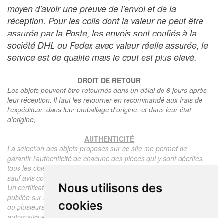
moyen d'avoir une preuve de l'envoi et de la
réception. Pour les colis dont la valeur ne peut être
assurée par la Poste, les envois sont confiés à la
société DHL ou Fedex avec valeur réelle assurée, le
service est de qualité mais le coût est plus élevé.
DROIT DE RETOUR
Les objets peuvent être retournés dans un délai de 8 jours après
leur réception. Il faut les retourner en recommandé aux frais de
l'expéditeur, dans leur emballage d'origine, et dans leur état
d'origine,
AUTHENTICITÉ
La sélection des objets proposés sur ce site me permet de
garantir l'authenticité de chacune des pièces qui y sont décrites,
tous les objets proposés sont garantis d'époque et authentiques,
sauf avis contraire ou restriction dans la description.
Nous utilisons des
Un certificat d'authenticité de l'objet reprenant la description
publiée sur le site, l'époque, le prix de vente, accompagné d'une
cookies
ou plusieurs photographies en couleurs est communiqué
automatiquement pour tout objet dont le prix est supérieur à 130