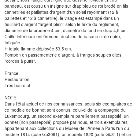
bandeau, est cousu un insigne sur drap bleu de roi brodé en fils
cannetilles et paillettes d'argent d'un soleil rayonnant (12 à
paillettes et 12 à cannetille), le visage est estampé dans un
feuillard d'argent "argent plein" selon le texte du règlement,
diamètre de la broderie 4 cm, diamètre du fond en drap 4,5 cm.
Coiffe intérieure entièrement doublée de basane cirée noire,
fatiguée.
H totale flamme déployée 53,5 cm.
Pompon en passementerie d’argent, à franges souples dites
"cordes à puits".
France.
Restauration.
Très bon état.
NOTE :
Dans l'état actuel de nos connaissances, seuls six exemplaires de
ce modèle de bonnet sont connus, celui-ci de la compagnie du
Luxembourg, un second exemplaire pareillement passepoilé, un
bonnet (non passepoilé) proposé par nous, et trois exemplaires
appartenant aux collections du Musée de l'Armée à Paris l'un du
modèle 1814 (cote Gb3091), un modèle 1820 (cote Gb311) et un