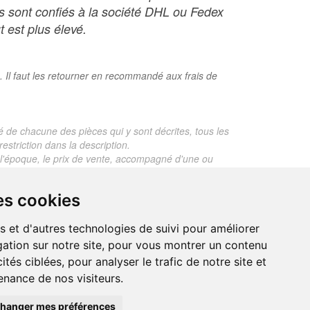
ois sont confiés à la société DHL ou Fedex
t est plus élevé.
. Il faut les retourner en recommandé aux frais de
é de chacune des pièces qui y sont décrites, tous les
estriction dans la description.
te, l'époque, le prix de vente, accompagné d'une ou
 objet dont le prix est supérieur à 130 euros. En
es cookies
je ne fais aucun rapport d'expertise pour les objets
s et d'autres technologies de suivi pour améliorer
ation sur notre site, pour vous montrer un contenu
ités ciblées, pour analyser le trafic de notre site et
nance de nos visiteurs.
trand.malvaux@wanadoo.fr
00 EUROS
hanger mes préférences