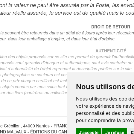
dont la valeur ne peut être assurée par la Poste, les env
leur réelle assurée, le service est de qualité mais le coû
DROIT DE RETOUR
ts peuvent être retournés dans un délai de 8 jours après leur réception
teur, dans leur emballage d'origine, et dans leur état d'origine,
AUTHENTICITÉ
tion des objets proposés sur ce site me permet de garantir l'authenticit
roposés sont garantis d'époque et authentiques, sauf avis contraire ou r
ficat d'authenticité de l'objet reprenant la description publiée sur le si
s photographies en couleurs est communiqué automatiquement pour tout
de ce prix chaque certificat est facturé 5 euros.
Nous utilisons d
s objets vendus par mes soins font l'objet d'un certificat d'authenticité, 
ar des tiers (confrères ou collectionneurs).
Nous utilisons des cookie
votre expérience de navig
personnalisé et des public
pour comprendre la prove
e Crébillon, 44000 Nantes - FRANCE - Tél. (33) 02 40 733 600 —
ber
D MALVAUX - ÉDITIONS DU CANONNIER SARL au capital de 47.0
J'accepte
Je refuse
C