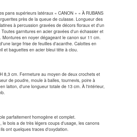
 les pans supérieurs latéraux « CANON » « À RUBANS
t marguerites près de la queue de culasse. Longueur des
atines à percussion gravées de décors floraux et d'un
i. Toutes garnitures en acier gravées d'un échassier et
s. Montures en noyer dégageant le canon sur 11 cm.
'une large frise de feuilles d'acanthe. Calottes en
 et baguettes en acier bleui tête à clou.
m, H 8,3 cm. Fermeture au moyen de deux crochets et
doseur de poudre, moule à balles, tournevis, poire à
 laiton, d'une longueur totale de 13 cm. À l'intérieur,
mb.
emble parfaitement homogène et complet.
ne, le bois a de très légers coups d'usage, les canons
 ils ont quelques traces d'oxydation.