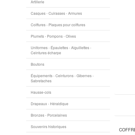
Artillerie
Casques - Cuirasses - Armures
Coiffures - Plaques pour coiffures
Plumets - Pompons - Olives
Uniformes - Épaulettes - Aiguillettes -
Ceintures écharpe
Boutons
Équipements - Ceinturons - Gibernes -
Sabretaches
Hausse-cols
Drapeaux - Héraldique
Bronzes - Porcelaines
Souvenirs historiques
COFFRET