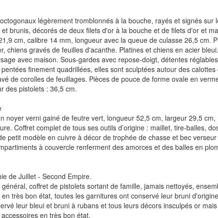
octogonaux légèrement tromblonnés à la bouche, rayés et signés sur
s et brunis, décorés de deux filets d'or à la bouche et de filets d'or e
1,9 cm, calibre 14 mm, longueur avec la queue de culasse 26,5 cm. Pl
r, chiens gravés de feuilles d'acanthe. Platines et chiens en acier bleu
ysage avec maison. Sous-gardes avec repose-doigt, détentes réglable
pentées finement quadrillées, elles sont sculptées autour des calottes d
avé de corolles de feuillages. Pièces de pouce de forme ovale en vermeil
 des pistolets : 36,5 cm.
e
en noyer verni gainé de feutre vert, longueur 52,5 cm, largeur 29,5 c
ure. Coffret complet de tous ses outils d’origine : maillet, tire-balles, 
e petit modèle en cuivre à décor de trophée de chasse et bec verseur en
mpartiments à couvercle renferment des amorces et des balles en plo
e de Juillet - Second Empire.
 général, coffret de pistolets sortant de famille, jamais nettoyés, ens
s en très bon état, toutes les garnitures ont conservé leur bruni d'origi
ervé leur bleui et bruni à rubans et tous leurs décors insculpés or mais
t accessoires en très bon état.