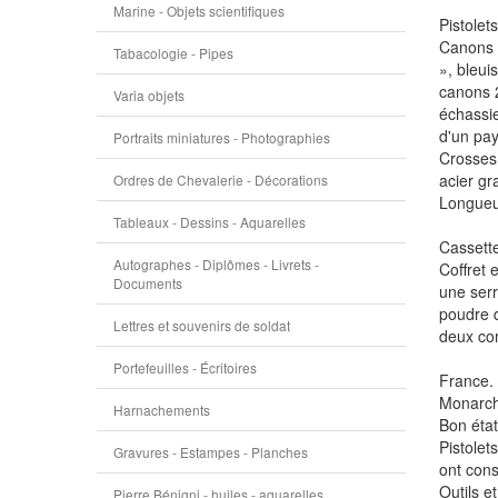
Marine - Objets scientifiques
Pistolets
Canons 
Tabacologie - Pipes
», bleui
canons 2
Varia objets
échassie
d'un pa
Portraits miniatures - Photographies
Crosses 
acier gr
Ordres de Chevalerie - Décorations
Longueur
Tableaux - Dessins - Aquarelles
Cassett
Autographes - Diplômes - Livrets -
Coffret 
Documents
une serr
poudre d
Lettres et souvenirs de soldat
deux co
Portefeuilles - Écritoires
France.
Monarchi
Harnachements
Bon état
Pistolet
Gravures - Estampes - Planches
ont cons
Outils e
Pierre Bénigni - huiles - aquarelles