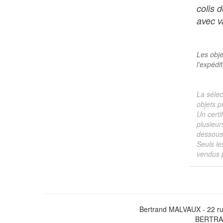
colis 
avec va
Les obje
l'expédi
La sélec
objets p
Un certi
plusieur
dessous 
Seuls le
vendus p
Bertrand MALVAUX - 22 ru
BERTRAN