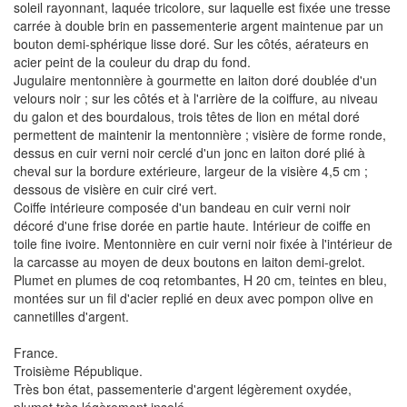
soleil rayonnant, laquée tricolore, sur laquelle est fixée une tresse
carrée à double brin en passementerie argent maintenue par un
bouton demi-sphérique lisse doré. Sur les côtés, aérateurs en
acier peint de la couleur du drap du fond.
Jugulaire mentonnière à gourmette en laiton doré doublée d'un
velours noir ; sur les côtés et à l'arrière de la coiffure, au niveau
du galon et des bourdalous, trois têtes de lion en métal doré
permettent de maintenir la mentonnière ; visière de forme ronde,
dessus en cuir verni noir cerclé d'un jonc en laiton doré plié à
cheval sur la bordure extérieure, largeur de la visière 4,5 cm ;
dessous de visière en cuir ciré vert.
Coiffe intérieure composée d'un bandeau en cuir verni noir
décoré d'une frise dorée en partie haute. Intérieur de coiffe en
toile fine ivoire. Mentonnière en cuir verni noir fixée à l'intérieur de
la carcasse au moyen de deux boutons en laiton demi-grelot.
Plumet en plumes de coq retombantes, H 20 cm, teintes en bleu,
montées sur un fil d'acier replié en deux avec pompon olive en
cannetilles d'argent.
France.
Troisième République.
Très bon état, passementerie d'argent légèrement oxydée,