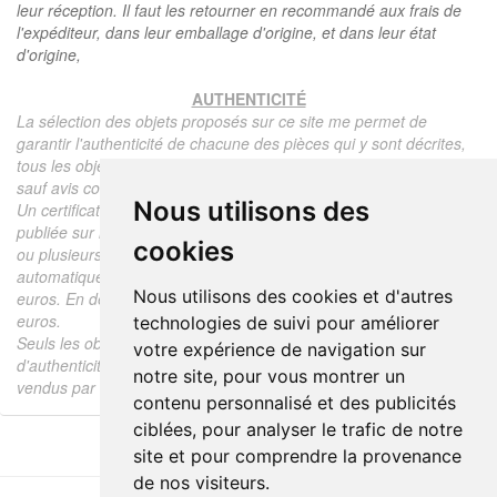
leur réception. Il faut les retourner en recommandé aux frais de
l'expéditeur, dans leur emballage d'origine, et dans leur état
d'origine,
AUTHENTICITÉ
La sélection des objets proposés sur ce site me permet de
garantir l'authenticité de chacune des pièces qui y sont décrites,
tous les objets proposés sont garantis d'époque et authentiques,
sauf avis contraire ou restriction dans la description.
Nous utilisons des
Un certificat d'authenticité de l'objet reprenant la description
publiée sur le site, l'époque, le prix de vente, accompagné d'une
cookies
ou plusieurs photographies en couleurs est communiqué
automatiquement pour tout objet dont le prix est supérieur à 130
Nous utilisons des cookies et d'autres
euros. En dessous de ce prix chaque certificat est facturé 5
euros.
technologies de suivi pour améliorer
Seuls les objets vendus par mes soins font l'objet d'un certificat
votre expérience de navigation sur
d'authenticité, je ne fais aucun rapport d'expertise pour les objets
notre site, pour vous montrer un
vendus par des tiers (confrères ou collectionneurs).
contenu personnalisé et des publicités
ciblées, pour analyser le trafic de notre
site et pour comprendre la provenance
de nos visiteurs.