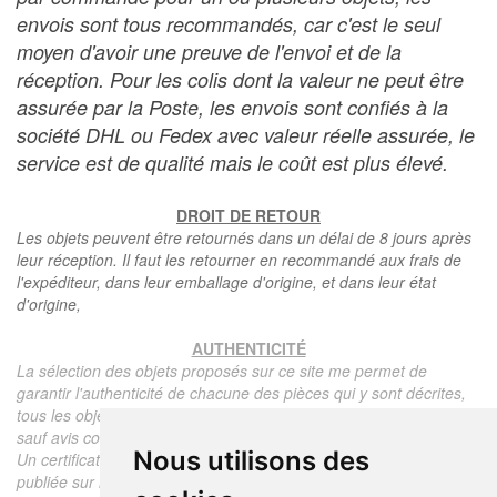
envois sont tous recommandés, car c'est le seul
moyen d'avoir une preuve de l'envoi et de la
réception. Pour les colis dont la valeur ne peut être
assurée par la Poste, les envois sont confiés à la
société DHL ou Fedex avec valeur réelle assurée, le
service est de qualité mais le coût est plus élevé.
DROIT DE RETOUR
Les objets peuvent être retournés dans un délai de 8 jours après
leur réception. Il faut les retourner en recommandé aux frais de
l'expéditeur, dans leur emballage d'origine, et dans leur état
d'origine,
AUTHENTICITÉ
La sélection des objets proposés sur ce site me permet de
garantir l'authenticité de chacune des pièces qui y sont décrites,
tous les objets proposés sont garantis d'époque et authentiques,
sauf avis contraire ou restriction dans la description.
Nous utilisons des
Un certificat d'authenticité de l'objet reprenant la description
publiée sur le site, l'époque, le prix de vente, accompagné d'une