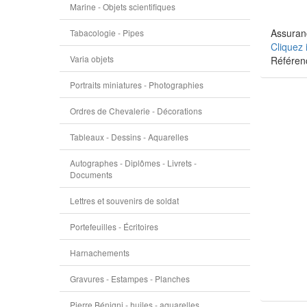
Marine - Objets scientifiques
Assuranc
Tabacologie - Pipes
Cliquez 
Varia objets
Référen
Portraits miniatures - Photographies
Ordres de Chevalerie - Décorations
Tableaux - Dessins - Aquarelles
Autographes - Diplômes - Livrets -
Documents
Lettres et souvenirs de soldat
Portefeuilles - Écritoires
Harnachements
Gravures - Estampes - Planches
Pierre Bénigni - huiles - aquarelles