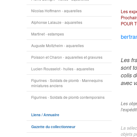
Nicolas Hoffmann - aquarelles
Les expé
Prochain
Alphonse Lalauze - aquarelles
POUR T
Martinet - estampes
bertra
Auguste Moltzheim - aquarelles
Poisson et Charon - aquarelles et gravures
Les fr
sont t
Lucien Rousselot - huiles - aquarelles
colis 
Figurines - Soldats de plomb - Mannequins
avec va
miniatures anciens
Figurines - Soldats de plomb contemporains
Les obje
l'expédi
Liens / Annuaire
Gazette du collectionneur
La sélec
objets p