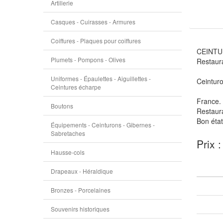
Artillerie
Casques - Cuirasses - Armures
Coiffures - Plaques pour coiffures
CEINTU
Plumets - Pompons - Olives
Restaur
Uniformes - Épaulettes - Aiguillettes -
Ceinturo
Ceintures écharpe
France.
Boutons
Restaura
Bon état
Équipements - Ceinturons - Gibernes -
Sabretaches
Prix 
Hausse-cols
Drapeaux - Héraldique
Bronzes - Porcelaines
Souvenirs historiques