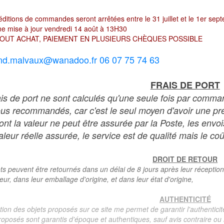
ditions de commandes seront arrêtées entre le 31 juillet et le 1er sep
e mise à jour vendredi 14 août à 13H30
OUT ACHAT, PAIEMENT EN PLUSIEURS CHÈQUES POSSIBLE
nd.malvaux@wanadoo.fr 06 07 75 74 63
FRAIS DE PORT
ais de port ne sont calculés qu'une seule fois par comma
ous recommandés, car c'est le seul moyen d'avoir une preu
dont la valeur ne peut être assurée par la Poste, les env
leur réelle assurée, le service est de qualité mais le coû
DROIT DE RETOUR
ts peuvent être retournés dans un délai de 8 jours après leur réception
teur, dans leur emballage d'origine, et dans leur état d'origine,
AUTHENTICITÉ
tion des objets proposés sur ce site me permet de garantir l'authenticit
roposés sont garantis d'époque et authentiques, sauf avis contraire ou r