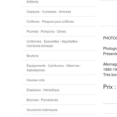
Artillerie
Casques - Cuirasses - Armures
Coiffures - Plaques pour coiffures
Plumets - Pompons - Olives
PHOTOG
Uniformes - Épaulettes - Aiguillettes -
Ceintures écharpe
Photogr
Présent
Boutons
Allemag
Équipements - Ceinturons - Gibernes -
1880-19
Sabretaches
Très bon
Hausse-cols
Prix 
Drapeaux - Héraldique
Bronzes - Porcelaines
Souvenirs historiques