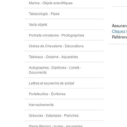
Marine - Objets scientifiques
Tabacologie - Pipes
Varia objets
Assuranc
Cliquez 
Portraits miniatures - Photographies
Référen
Ordres de Chevalerie - Décorations
Tableaux - Dessins - Aquarelles
Autographes - Diplômes - Livrets -
Documents
Lettres et souvenirs de soldat
Portefeuilles - Écritoires
Harnachements
Gravures - Estampes - Planches
Pierre Bénigni - huiles - aquarelles