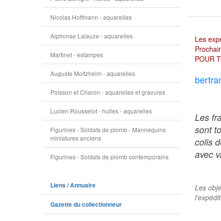
Nicolas Hoffmann - aquarelles
Alphonse Lalauze - aquarelles
Les expé
Prochain
Martinet - estampes
POUR T
Auguste Moltzheim - aquarelles
bertra
Poisson et Charon - aquarelles et gravures
Lucien Rousselot - huiles - aquarelles
Les fr
sont t
Figurines - Soldats de plomb - Mannequins
miniatures anciens
colis 
avec va
Figurines - Soldats de plomb contemporains
Liens / Annuaire
Les obje
l'expédi
Gazette du collectionneur