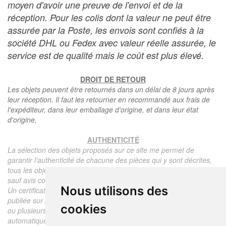
moyen d'avoir une preuve de l'envoi et de la
réception. Pour les colis dont la valeur ne peut être
assurée par la Poste, les envois sont confiés à la
société DHL ou Fedex avec valeur réelle assurée, le
service est de qualité mais le coût est plus élevé.
DROIT DE RETOUR
Les objets peuvent être retournés dans un délai de 8 jours après
leur réception. Il faut les retourner en recommandé aux frais de
l'expéditeur, dans leur emballage d'origine, et dans leur état
d'origine,
AUTHENTICITÉ
La sélection des objets proposés sur ce site me permet de
garantir l'authenticité de chacune des pièces qui y sont décrites,
tous les objets proposés sont garantis d'époque et authentiques,
sauf avis contraire ou restriction dans la description.
Nous utilisons des
Un certificat d'authenticité de l'objet reprenant la description
publiée sur le site, l'époque, le prix de vente, accompagné d'une
cookies
ou plusieurs photographies en couleurs est communiqué
automatiquement pour tout objet dont le prix est supérieur à 130