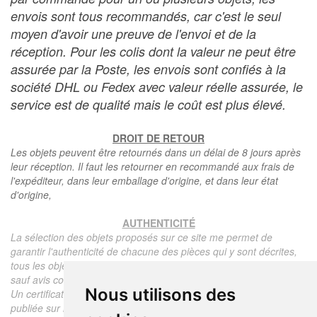
envois sont tous recommandés, car c'est le seul
moyen d'avoir une preuve de l'envoi et de la
réception. Pour les colis dont la valeur ne peut être
assurée par la Poste, les envois sont confiés à la
société DHL ou Fedex avec valeur réelle assurée, le
service est de qualité mais le coût est plus élevé.
DROIT DE RETOUR
Les objets peuvent être retournés dans un délai de 8 jours après
leur réception. Il faut les retourner en recommandé aux frais de
l'expéditeur, dans leur emballage d'origine, et dans leur état
d'origine,
AUTHENTICITÉ
La sélection des objets proposés sur ce site me permet de
garantir l'authenticité de chacune des pièces qui y sont décrites,
tous les objets proposés sont garantis d'époque et authentiques,
sauf avis contraire ou restriction dans la description.
Nous utilisons des
Un certificat d'authenticité de l'objet reprenant la description
publiée sur le site, l'époque, le prix de vente, accompagné d'une