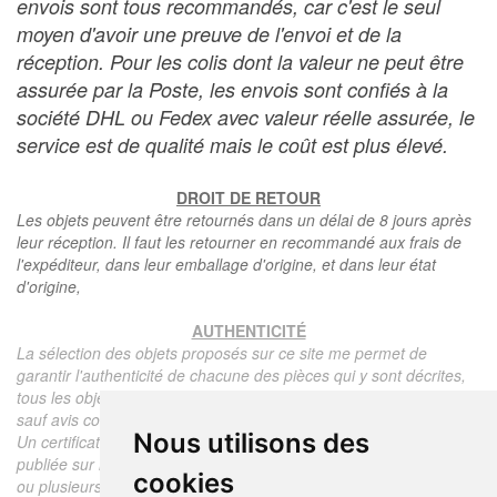
envois sont tous recommandés, car c'est le seul
moyen d'avoir une preuve de l'envoi et de la
réception. Pour les colis dont la valeur ne peut être
assurée par la Poste, les envois sont confiés à la
société DHL ou Fedex avec valeur réelle assurée, le
service est de qualité mais le coût est plus élevé.
DROIT DE RETOUR
Les objets peuvent être retournés dans un délai de 8 jours après
leur réception. Il faut les retourner en recommandé aux frais de
l'expéditeur, dans leur emballage d'origine, et dans leur état
d'origine,
AUTHENTICITÉ
La sélection des objets proposés sur ce site me permet de
garantir l'authenticité de chacune des pièces qui y sont décrites,
tous les objets proposés sont garantis d'époque et authentiques,
sauf avis contraire ou restriction dans la description.
Nous utilisons des
Un certificat d'authenticité de l'objet reprenant la description
publiée sur le site, l'époque, le prix de vente, accompagné d'une
cookies
ou plusieurs photographies en couleurs est communiqué