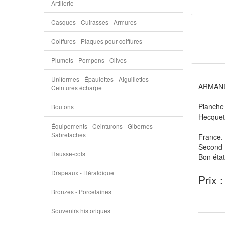
Artillerie
Casques - Cuirasses - Armures
Coiffures - Plaques pour coiffures
Plumets - Pompons - Olives
Uniformes - Épaulettes - Aiguillettes -
ARMAND-D
Ceintures écharpe
Planche 
Boutons
Hecquet 
Équipements - Ceinturons - Gibernes -
Sabretaches
France.
Second 
Hausse-cols
Bon état
Drapeaux - Héraldique
Prix 
Bronzes - Porcelaines
Souvenirs historiques