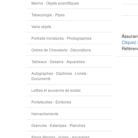
Marine - Objets scientifiques
Tabacologie - Pipes
Varia objets
Assuranc
Portraits miniatures - Photographies
Cliquez 
Référen
Ordres de Chevalerie - Décorations
Tableaux - Dessins - Aquarelles
Autographes - Diplômes - Livrets -
Documents
Lettres et souvenirs de soldat
Portefeuilles - Écritoires
Harnachements
Gravures - Estampes - Planches
Pierre Bénigni - huiles - aquarelles