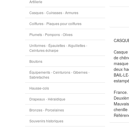
Artillerie
Casques - Cuirasses - Armures
Coiffures - Plaques pour coiffures
Plumets - Pompons - Olives
CASQUE 
Uniformes - Épaulettes - Aiguillettes -
Ceintures écharpe
Casque e
de chêne
Boutons
masque 
deux hac
Équipements - Ceinturons - Gibernes -
BAIL-LE-
Sabretaches
estampée
Hausse-cols
France.
Deuxièm
Drapeaux - Héraldique
Mauvais 
chenille
Bronzes - Porcelaines
Référen
Souvenirs historiques