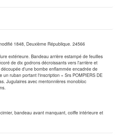
ifié 1848, Deuxième République. 24566
dure extérieure. Bandeau arrière estampé de feuilles
coré de dix godrons décroissants vers l'arrière et
et découpée d'une bombe enflammée encadrée de
se un ruban portant l'inscription « Srs POMPIERS DE
bas. Jugulaires avec mentonnières monobloc
ns.
mier, bandeau avant manquant, coiffe intérieure et