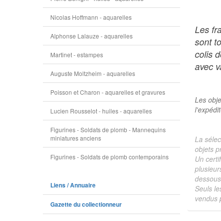
Nicolas Hoffmann - aquarelles
Les fr
Alphonse Lalauze - aquarelles
sont t
colis 
Martinet - estampes
avec va
Auguste Moltzheim - aquarelles
Poisson et Charon - aquarelles et gravures
Les obje
l'expédi
Lucien Rousselot - huiles - aquarelles
Figurines - Soldats de plomb - Mannequins
miniatures anciens
La sélec
objets p
Figurines - Soldats de plomb contemporains
Un certi
plusieur
dessous 
Liens / Annuaire
Seuls le
vendus p
Gazette du collectionneur