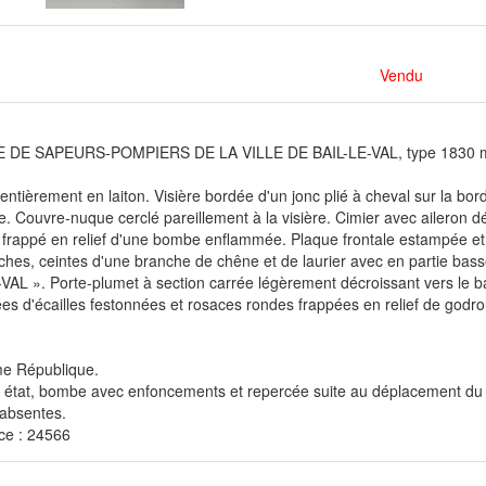
Vendu
DE SAPEURS-POMPIERS DE LA VILLE DE BAIL-LE-VAL, type 1830 mod
ntièrement en laiton. Visière bordée d'un jonc plié à cheval sur la bor
. Couvre-nuque cerclé pareillement à la visière. Cimier avec aileron dé
frappé en relief d'une bombe enflammée. Plaque frontale estampée 
hes, ceintes d'une branche de chêne et de laurier avec en partie bas
VAL ». Porte-plumet à section carrée légèrement décroissant vers le 
s d'écailles festonnées et rosaces rondes frappées en relief de godro
e République.
état, bombe avec enfoncements et repercée suite au déplacement du ci
 absentes.
ce : 24566