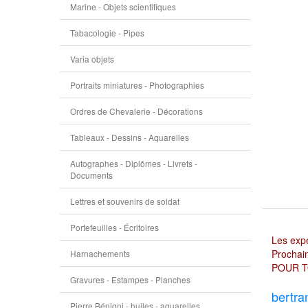
Marine - Objets scientifiques
Tabacologie - Pipes
Varia objets
Portraits miniatures - Photographies
Ordres de Chevalerie - Décorations
Tableaux - Dessins - Aquarelles
Autographes - Diplômes - Livrets -
Documents
Lettres et souvenirs de soldat
Portefeuilles - Écritoires
Les expé
Prochain
Harnachements
POUR T
Gravures - Estampes - Planches
bertra
Pierre Bénigni - huiles - aquarelles