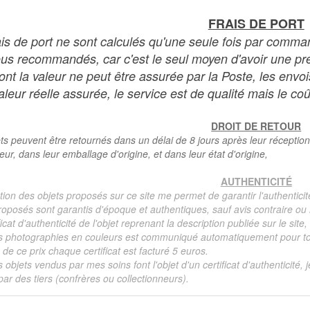
FRAIS DE PORT
ais de port ne sont calculés qu'une seule fois par comma
ous recommandés, car c'est le seul moyen d'avoir une preu
dont la valeur ne peut être assurée par la Poste, les env
leur réelle assurée, le service est de qualité mais le coû
DROIT DE RETOUR
ts peuvent être retournés dans un délai de 8 jours après leur réception
teur, dans leur emballage d'origine, et dans leur état d'origine,
AUTHENTICITÉ
tion des objets proposés sur ce site me permet de garantir l'authenticit
roposés sont garantis d'époque et authentiques, sauf avis contraire ou r
ficat d'authenticité de l'objet reprenant la description publiée sur le si
s photographies en couleurs est communiqué automatiquement pour tout
de ce prix chaque certificat est facturé 5 euros.
s objets vendus par mes soins font l'objet d'un certificat d'authenticité, 
ar des tiers (confrères ou collectionneurs).