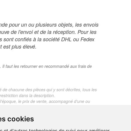
nde pour un ou plusieurs objets, les envois
ve de l'envoi et de la réception. Pour les
ois sont confiés à la société DHL ou Fedex
t est plus élevé.
. Il faut les retourner en recommandé aux frais de
é de chacune des pièces qui y sont décrites, tous les
estriction dans la description.
te, l'époque, le prix de vente, accompagné d'une ou
 objet dont le prix est supérieur à 130 euros. En
es cookies
je ne fais aucun rapport d'expertise pour les objets
s et d'autres technologies de suivi pour améliorer