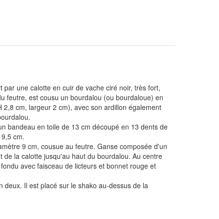
ar une calotte en cuir de vache ciré noir, très fort,
du feutre, est cousu un bourdalou (ou bourdaloue) en
(H 2,8 cm, largeur 2 cm), avec son ardillon également
bourdalou.
un bandeau en toile de 13 cm découpé en 13 dents de
 9,5 cm.
 diamètre 9 cm, cousue au feutre. Ganse composée d'un
t de la calotte jusqu'au haut du bourdalou. Au centre
fondu avec faisceau de licteurs et bonnet rouge et
n deux. Il est placé sur le shako au-dessus de la