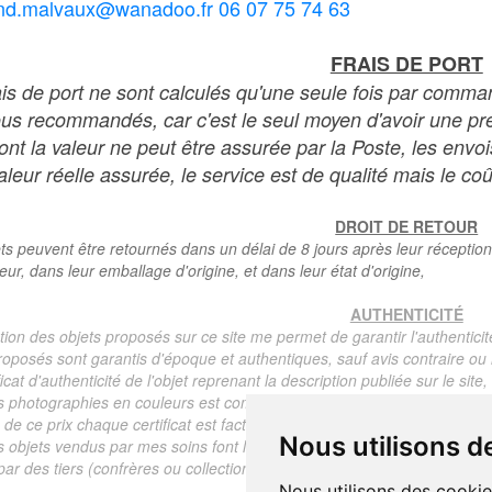
nd.malvaux@wanadoo.fr 06 07 75 74 63
FRAIS DE PORT
ais de port ne sont calculés qu'une seule fois par comma
ous recommandés, car c'est le seul moyen d'avoir une preu
dont la valeur ne peut être assurée par la Poste, les env
leur réelle assurée, le service est de qualité mais le coû
DROIT DE RETOUR
ts peuvent être retournés dans un délai de 8 jours après leur réception
teur, dans leur emballage d'origine, et dans leur état d'origine,
AUTHENTICITÉ
tion des objets proposés sur ce site me permet de garantir l'authenticit
roposés sont garantis d'époque et authentiques, sauf avis contraire ou r
ficat d'authenticité de l'objet reprenant la description publiée sur le si
s photographies en couleurs est communiqué automatiquement pour tout
de ce prix chaque certificat est facturé 5 euros.
Nous utilisons d
s objets vendus par mes soins font l'objet d'un certificat d'authenticité, 
ar des tiers (confrères ou collectionneurs).
Nous utilisons des cookie