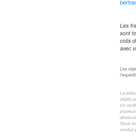
bertra
Les fr
sont t
colis 
avec va
Les obje
l'expédi
La sélec
objets p
Un certi
plusieur
dessous 
Seuls le
vendus p