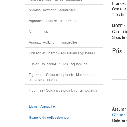
France.
Consula
Nicolas Hoffmann - aquarelles
Très bon
Alphonse Lalauze - aquarelles
NOTE :
Ce modèl
Martinet - estampes
Sous le 
Auguste Moltzheim - aquarelles
Prix 
Poisson et Charon - aquarelles et gravures
Lucien Rousselot - huiles - aquarelles
Figurines - Soldats de plomb - Mannequins
miniatures anciens
Figurines - Soldats de plomb contemporains
Liens / Annuaire
Assuranc
Cliquez 
Gazette du collectionneur
Référen