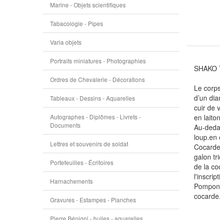
Marine - Objets scientifiques
Tabacologie - Pipes
Varia objets
Portraits miniatures - Photographies
SHAKO T
Ordres de Chevalerie - Décorations
Le corps
d’un dia
Tableaux - Dessins - Aquarelles
cuir de 
Autographes - Diplômes - Livrets -
en laito
Documents
Au-deda
loup.en 
Lettres et souvenirs de soldat
Cocarde 
galon tr
Portefeuilles - Écritoires
de la co
l'inscr
Harnachements
Pompon s
cocarde
Gravures - Estampes - Planches
Pierre Bénigni - huiles - aquarelles