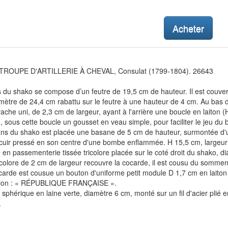
Acheter
ROUPE D'ARTILLERIE À CHEVAL, Consulat (1799-1804). 26643
 du shako se compose d’un feutre de 19,5 cm de hauteur. Il est couvert p
mètre de 24,4 cm rabattu sur le feutre à une hauteur de 4 cm. Au bas 
vache uni, de 2,3 cm de largeur, ayant à l'arrière une boucle en laiton 
n, sous cette boucle un gousset en veau simple, pour faciliter le jeu du 
ns du shako est placée une basane de 5 cm de hauteur, surmontée d'
cuir pressé en son centre d'une bombe enflammée. H 15,5 cm, largeur
en passementerie tissée tricolore placée sur le coté droit du shako,
icolore de 2 cm de largeur recouvre la cocarde, il est cousu du sommen
carde est cousue un bouton d'uniforme petit module D 1,7 cm en laiton 
iption : « RÉPUBLIQUE FRANÇAISE ».
phérique en laine verte, diamètre 6 cm, monté sur un fil d'acier plié e
.