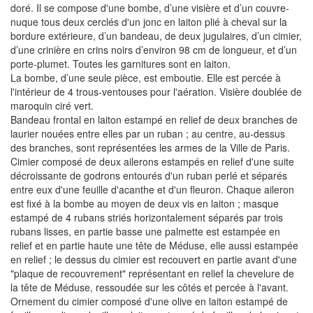
doré. Il se compose d'une bombe, d’une visière et d’un couvre-
nuque tous deux cerclés d'un jonc en laiton plié à cheval sur la
bordure extérieure, d’un bandeau, de deux jugulaires, d’un cimier,
d’une crinière en crins noirs d’environ 98 cm de longueur, et d’un
porte-plumet. Toutes les garnitures sont en laiton.
La bombe, d’une seule pièce, est emboutie. Elle est percée à
l'intérieur de 4 trous-ventouses pour l'aération. Visière doublée de
maroquin ciré vert.
Bandeau frontal en laiton estampé en relief de deux branches de
laurier nouées entre elles par un ruban ; au centre, au-dessus
des branches, sont représentées les armes de la Ville de Paris.
Cimier composé de deux ailerons estampés en relief d'une suite
décroissante de godrons entourés d'un ruban perlé et séparés
entre eux d'une feuille d'acanthe et d'un fleuron. Chaque aileron
est fixé à la bombe au moyen de deux vis en laiton ; masque
estampé de 4 rubans striés horizontalement séparés par trois
rubans lisses, en partie basse une palmette est estampée en
relief et en partie haute une tête de Méduse, elle aussi estampée
en relief ; le dessus du cimier est recouvert en partie avant d'une
"plaque de recouvrement" représentant en relief la chevelure de
la tête de Méduse, ressoudée sur les côtés et percée à l'avant.
Ornement du cimier composé d'une olive en laiton estampé de